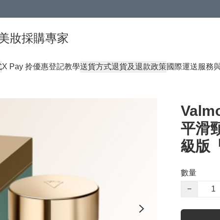
球頂級美妝採購專家
式
X Pay 拎優惠登記教學
送貨方式
退貨及退款政策
國際運送服務
Valm
平滑頸霜
級版
數量
−