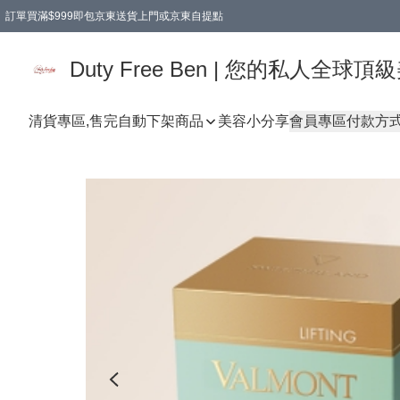
訂單買滿$999即包京東送貨上門或京東自提點
Duty Free Ben | 您的私人全
清貨專區,售完自動下架
商品
美容小分享
會員專區
付款方