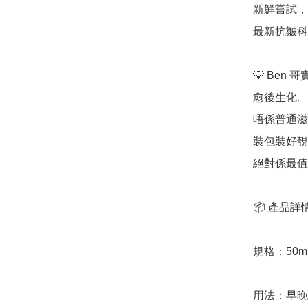
新鮮嘗試，精
最新抗皺科
💡 Be
愈後生化。
唔係普通滋
裝包裝好靚
絕對係最值
📦 產品詳情
規格：50m
用法：早晚