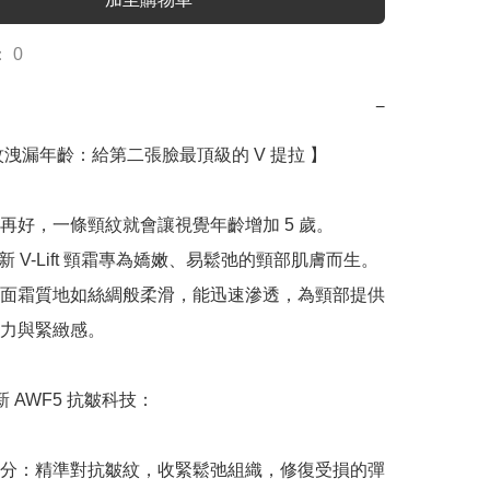
 0
−
紋洩漏年齡：給第二張臉最頂級的 V 提拉 】

再好，一條頸紋就會讓視覺年齡增加 5 歲。
t 全新 V-Lift 頸霜專為嬌嫩、易鬆弛的頸部肌膚而生。
面霜質地如絲綢般柔滑，能迅速滲透，為頸部提供
力與緊緻感。

全新 AWF5 抗皺科技：

分：精準對抗皺紋，收緊鬆弛組織，修復受損的彈