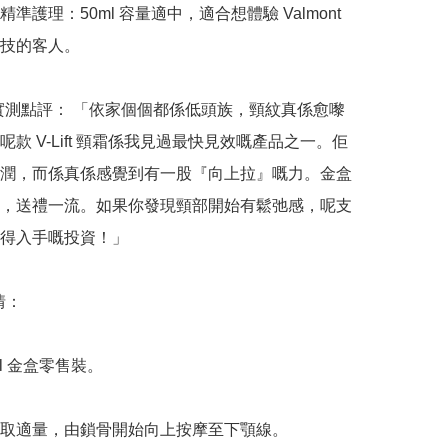
準護理：50ml 容量適中，適合想體驗 Valmont 
技的客人。

n 哥實測點評： 「依家個個都係低頭族，頸紋真係愈嚟
呢款 V-Lift 頸霜係我見過最快見效嘅產品之一。佢
潤，而係真係感覺到有一股『向上拉』嘅力。金盒
，送禮一流。如果你發現頸部開始有鬆弛感，呢支
得入手嘅投資！」

：

l 金盒零售裝。

取適量，由鎖骨開始向上按摩至下顎線。
