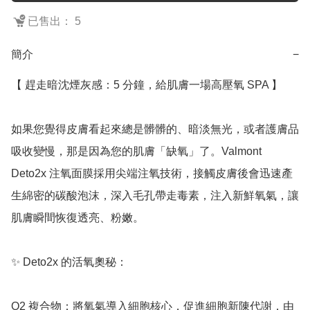
已售出： 5
簡介
−
【 趕走暗沈煙灰感：5 分鐘，給肌膚一場高壓氧 SPA 】

如果您覺得皮膚看起來總是髒髒的、暗淡無光，或者護膚品
吸收變慢，那是因為您的肌膚「缺氧」了。Valmont 
Deto2x 注氧面膜採用尖端注氧技術，接觸皮膚後會迅速產
生綿密的碳酸泡沫，深入毛孔帶走毒素，注入新鮮氧氣，讓
肌膚瞬間恢復透亮、粉嫩。

✨ Deto2x 的活氧奧秘：

O2 複合物：將氧氣導入細胞核心，促進細胞新陳代謝，由