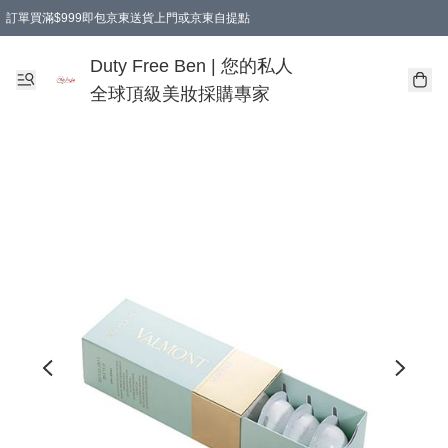
訂單買滿$999即包京東送貨上門或京東自提點
Duty Free Ben | 您的私人
全球頂級美妝採購專家