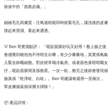
旅途中的「急救必備」。

細緻毛孔與膚質：注氧過程能同時收緊毛孔，讓洗後的皮膚
摸起來滑溜、看起來通透。

💡 Ben 哥實測點評： 「呢款面膜好玩又好用！敷上臉之後
會感覺到啲泡泡不停咁生出嚟，有少少癢癢地，其實係氧氣
入緊去妳嘅細胞。對於經常喺冷氣房、或者面色黃咁咁嘅女
仔，呢款面膜簡直係救星。一次一粒，敷完之後妳會發現個
臉真係『乾淨咗、白咗』。Ben 哥建議每週用一至兩次，
幫皮膚做返個深層大掃除！」

📦 產品詳情：
