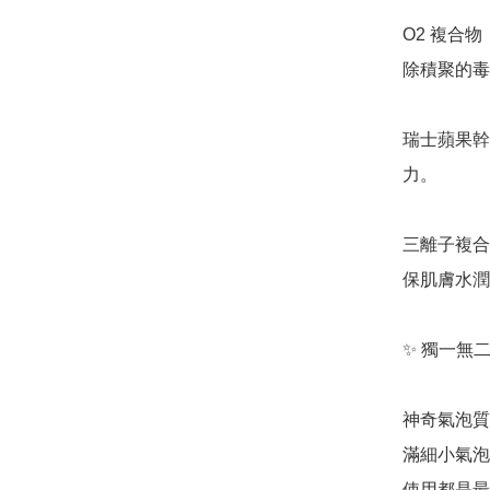
O2 複合
除積聚的毒
瑞士蘋果幹
力。

三離子複合 
保肌膚水潤
✨ 獨一無
神奇氣泡質
滿細小氣泡
使用都是最