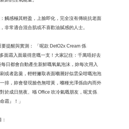
：觸感極其輕盈，上臉即化，完全沒有傳統抗老面
，非常適合混合肌或不喜歡油膩感的人士。

哥重要提醒與實測： 「呢款 DetO2x Cream 係 
nt 咁多面霜入面最得意嘅一支！大家記住：千萬唔好去
佢每日都會自動產生新鮮嘅氧氣泡沫，妳每次用入
刷或者匙羹，輕輕撇取表面嗰層好似雲朵咁嘅泡泡
一排，妳會發現臉色無咁黃，嗰種光澤係由內而外
對於成日熬夜、喺 Office 吹冷氣嘅朋友，呢支係
命霜』！」

：
