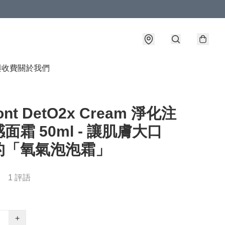
與收費
關於我們
ont DetO2x Cream 淨化注
面霜 50ml - 讓肌膚大口
的「氧氣泡泡霜」
1 評語
+