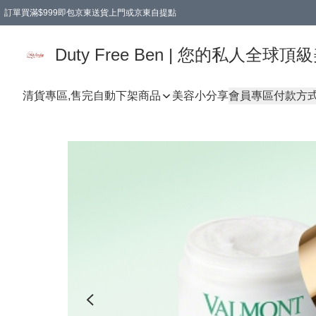
訂單買滿$999即包京東送貨上門或京東自提點
Duty Free Ben | 您的私人全
清貨專區,售完自動下架
商品
美容小分享
會員專區
付款方