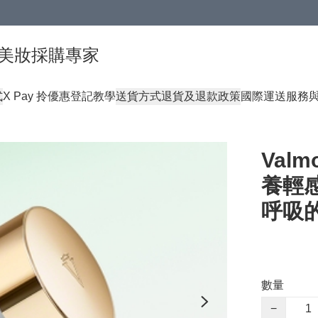
球頂級美妝採購專家
式
X Pay 拎優惠登記教學
送貨方式
退貨及退款政策
國際運送服務
Valm
養輕感
呼吸
數量
−