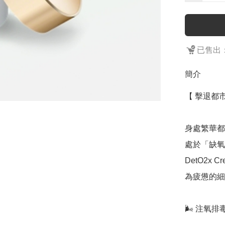
已售出：
簡介
【 擊退都
身處繁華都
處於「缺氧
DetO2x
為疲憊的細
🌬️ 注氧排