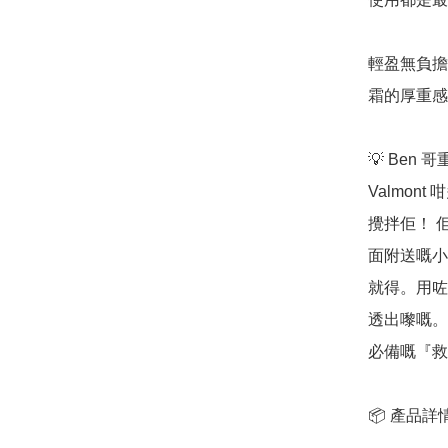
輕盈無負擔
霜的厚重感
💡 Ben 
Valmo
攪拌佢！ 
面附送嘅小
就得。用咗
透出嚟嘅。
必備嘅『救
📦 產品詳情