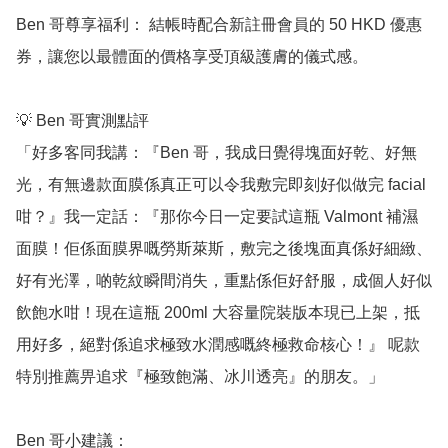
Ben 哥尊享福利： 結帳時配合新註冊會員的 50 HKD 優惠
券，讓您以最體面的價格享受頂級護膚的儀式感。

💡 Ben 哥實測點評

「好多客同我講：『Ben 哥，我成日覺得塊面好乾、好無
光，有無邊款面膜係真正可以令我敷完即刻好似做完 facial 
咁？』我一定話：『那你今日一定要試這瓶 Valmont 補濕
面膜！佢係面膜界嘅勞斯萊斯，敷完之後塊面真係好細緻、
好有光澤，啲乾紋瞬間消失，重點係佢好舒服，成個人好似
飲飽水咁！現在這瓶 200ml 大容量院裝版本現已上架，抵
用好多，絕對係追求極致水潤感嘅終極救命核心！』 呢款
特別推薦畀追求『極致飽滿、冰川透亮』的朋友。」

Ben 哥小建議：
