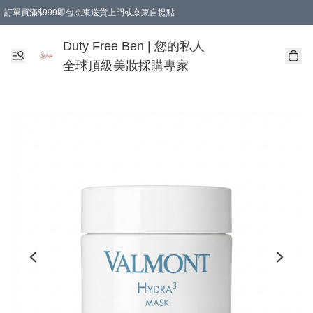
訂單買滿$999即包京東送貨上門或京東自提點
Duty Free Ben | 您的私人
全球頂級美妝採購專家