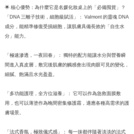
🌟 核心優勢：為什麼它是名媛化妝桌上的「必備囤貨」？

「DNA 三離子技術，細胞級賦活」： Valmont 的靈魂 DNA 
成分，能精準修復受損細胞，讓肌膚具備長效的「自生水
分」能力。

「極速滲透，一夜回春」： 獨特的配方能讓水分與營養瞬
間進入真皮層，敷完後肌膚的觸感會出現肉眼可見的變化，
細膩、飽滿且水光盈盈。

「多功能護理，全方位滋養」： 它可以作為急救面膜敷
用，也可以薄塗作為晚間密集修護霜，適應各種高需求的護
膚場景。

「法式香氛，極致儀式感」： 每一抹都伴隨著淡淡的法式