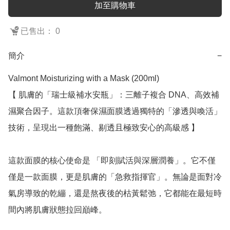
加至購物車
已售出： 0
簡介
−
Valmont Moisturizing with a Mask (200ml)

【 肌膚的「瑞士級補水安瓶」：三離子複合 DNA、高效補
濕聚合因子。這款頂奢保濕面膜透過獨特的「滲透與喚活」
技術，呈現出一種飽滿、剔透且極致安心的高級感 】

這款面膜的核心使命是 「即刻賦活與深層潤養」。它不僅
僅是一款面膜，更是肌膚的「急救指揮官」。無論是面對冷
氣房導致的乾繃，還是熬夜後的枯黃鬆弛，它都能在最短時
間內將肌膚狀態拉回巔峰。
