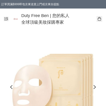
訂單買滿$999即包京東送貨上門或京東自提點
Duty Free Ben | 您的私人
全球頂級美妝採購專家