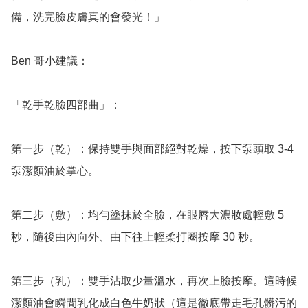
備，洗完臉皮膚真的會發光！」

Ben 哥小建議：

「乾手乾臉四部曲」：

第一步（乾）：保持雙手與面部絕對乾燥，按下泵頭取 3-4 
泵潔顏油於掌心。

第二步（敷）：均勻塗抹於全臉，在眼唇大濃妝處輕敷 5 
秒，隨後由內向外、由下往上輕柔打圈按摩 30 秒。

第三步（乳）：雙手沾取少量溫水，再次上臉按摩。這時候
潔顏油會瞬間乳化成白色牛奶狀（這是徹底帶走毛孔髒污的