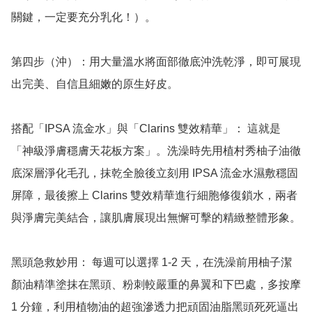
關鍵，一定要充分乳化！）。

第四步（沖）：用大量溫水將面部徹底沖洗乾淨，即可展現
出完美、自信且細嫩的原生好皮。

搭配「IPSA 流金水」與「Clarins 雙效精華」： 這就是 
「神級淨膚穩膚天花板方案」。洗澡時先用植村秀柚子油徹
底深層淨化毛孔，抹乾全臉後立刻用 IPSA 流金水濕敷穩固
屏障，最後擦上 Clarins 雙效精華進行細胞修復鎖水，兩者
與淨膚完美結合，讓肌膚展現出無懈可擊的精緻整體形象。

黑頭急救妙用： 每週可以選擇 1-2 天，在洗澡前用柚子潔
顏油精準塗抹在黑頭、粉刺較嚴重的鼻翼和下巴處，多按摩 
1 分鐘，利用植物油的超強滲透力把頑固油脂黑頭死死逼出