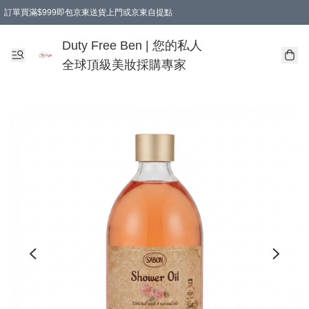
訂單買滿$999即包京東送貨上門或京東自提點
Duty Free Ben | 您的私人
全球頂級美妝採購專家