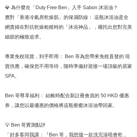
💎 為什麼在「Duty Free Ben」入手 Sabon 沐浴油？

應對「香港冷氣房乾燥肌」的保濕防線： 這瓶沐浴油是全
網貴婦在對抗乾燥粗糙時的「沐浴神品」，襯托出您對完美
細節的極致追求。

專業免稅現貨，到手即用： Ben 哥為您帶來免稅直發的 現
貨供應，確保您不用等待，隨時準備好迎接一場頂級的居家 
SPA。

Ben 哥尊享福利： 結帳時配合新註冊會員的 50 HKD 優惠
券，讓您以最優惠的價格將這瓶療癒沐浴油帶回家。

💡 Ben 哥實測點評

「好多客同我講：『Ben 哥，我想搵一款洗完澡唔會乾，