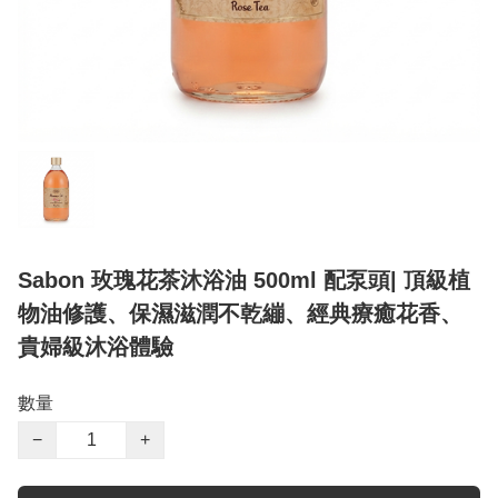
Sabon 玫瑰花茶沐浴油 500ml 配泵頭| 頂級植
物油修護、保濕滋潤不乾繃、經典療癒花香、
貴婦級沐浴體驗
數量
−
+