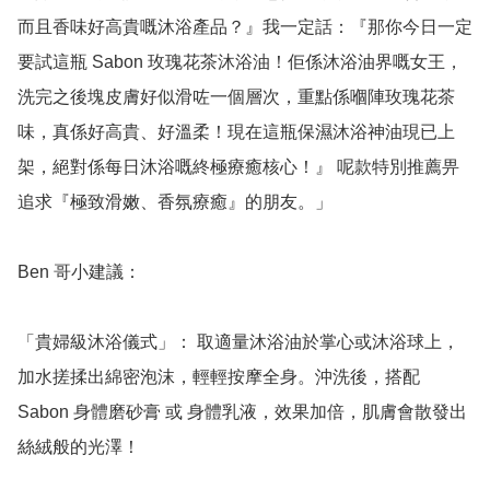
而且香味好高貴嘅沐浴產品？』我一定話：『那你今日一定
要試這瓶 Sabon 玫瑰花茶沐浴油！佢係沐浴油界嘅女王，
洗完之後塊皮膚好似滑咗一個層次，重點係嗰陣玫瑰花茶
味，真係好高貴、好溫柔！現在這瓶保濕沐浴神油現已上
架，絕對係每日沐浴嘅終極療癒核心！』 呢款特別推薦畀
追求『極致滑嫩、香氛療癒』的朋友。」

Ben 哥小建議：

「貴婦級沐浴儀式」： 取適量沐浴油於掌心或沐浴球上，
加水搓揉出綿密泡沫，輕輕按摩全身。沖洗後，搭配 
Sabon 身體磨砂膏 或 身體乳液，效果加倍，肌膚會散發出
絲絨般的光澤！