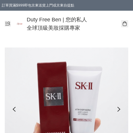
訂單買滿$999即包京東送貨上門或京東自提點
Duty Free Ben | 您的私人
全球頂級美妝採購專家