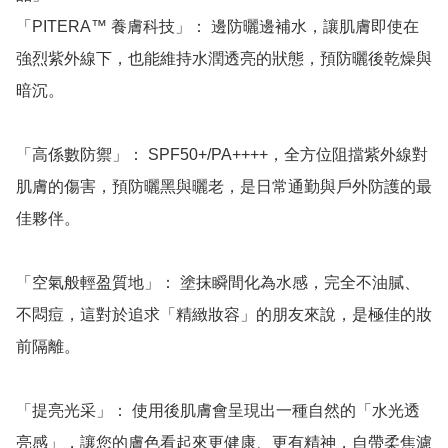
「PITERA™ 養膚科技」： 邊防曬邊補水，讓肌膚即使在
強烈紫外線下，也能維持水潤透亮的狀態，預防曬後乾燥與
暗沉。

「高係數防禦」： SPF50+/PA++++，全方位阻擋紫外線對
肌膚的傷害，預防曬黑與曬老，是日常通勤與戶外防護的最
佳夥伴。

「空氣般輕盈質地」： 塗抹瞬間化為水感，完全不油膩、
不悶痘，這對於追求「精緻妝容」的朋友來說，是極佳的妝
前隔離。

「提亮光采」： 使用後肌膚會呈現出一種自然的「水光透
亮感」，讓您的膚色看起來更健康、更有精神，自帶柔焦濾