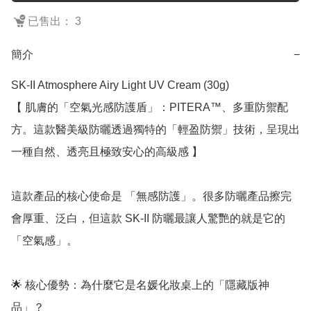
已售出： 3
簡介
−
SK-II Atmosphere Airy Light UV Cream (30g)

【 肌膚的「空氣光感防護盾」：PITERA™、多重防禦配
方。這款醫美級防曬透過獨特的「輕盈防禦」技術，呈現出
一種自然、透亮且極致安心的高級感 】

這款產品的核心使命是 「無感防護」。很多防曬產品擦完
會厚重、泛白，但這款 SK-II 防曬最讓人驚艷的就是它的
「空氣感」。

🌟 核心優勢：為什麼它是名媛化妝桌上的「隱藏版神
品」？
