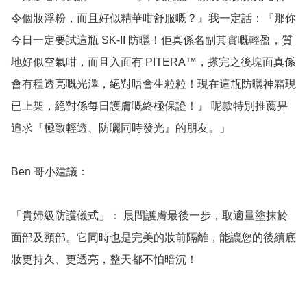
令個妝浮粉，而且好似精華咁舒服嘅？』我一定話：『那你
今日一定要試這瓶 SK-II 防曬！佢真係名副其實嘅輕盈，質
地好似空氣咁，而且入面有 PITERA™，搽完之後塊面真係
會有種透亮嘅光澤，絕對唔會生粒粒！現在這瓶防曬神霜現
已上架，絕對係每日護膚嘅終極保證！』 呢款特別推薦畀
追求『極致輕透、防曬同時發光』的朋友。」

Ben 哥小建議：

「貴婦級防護儀式」： 晨間護膚最後一步，取適量塗抹於
面部及頸部。它同時也是完美的妝前隔離，能讓您的後續底
妝更持久、更透亮，整天都不怕暗沉！