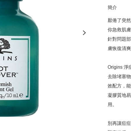
簡介
厭倦了突然
你急救肌膚
針對問題部
膚恢復清爽
Origi
去除堵塞物
效配方，能
凝膠質地易
用。

別再讓痘痘