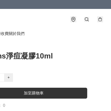
與收費
關於我們
ins淨痘凝膠10ml
+
加至購物車
 0