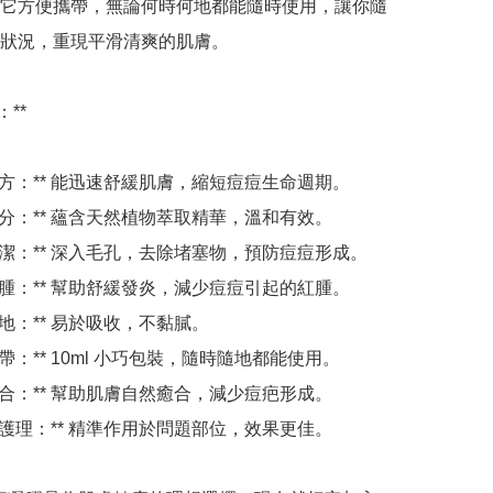
它方便攜帶，無論何時何地都能隨時使用，讓你隨
狀況，重現平滑清爽的肌膚。

**

速效配方：** 能迅速舒緩肌膚，縮短痘痘生命週期。

天然成分：** 蘊含天然植物萃取精華，溫和有效。

深層清潔：** 深入毛孔，去除堵塞物，預防痘痘形成。

減少紅腫：** 幫助舒緩發炎，減少痘痘引起的紅腫。

盈質地：** 易於吸收，不黏膩。

方便攜帶：** 10ml 小巧包裝，隨時隨地都能使用。

促進癒合：** 幫助肌膚自然癒合，減少痘疤形成。

針對性護理：** 精準作用於問題部位，效果更佳。
