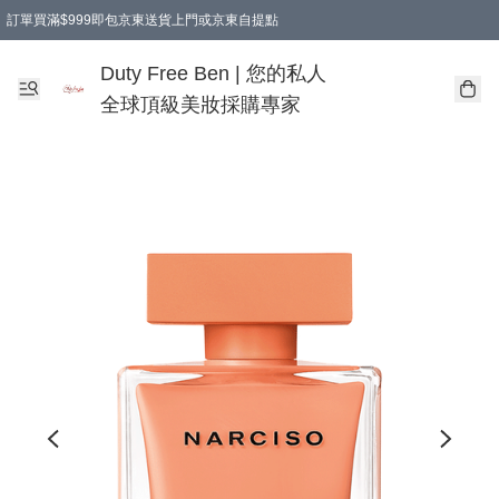
訂單買滿$999即包京東送貨上門或京東自提點
Duty Free Ben | 您的私人
全球頂級美妝採購專家