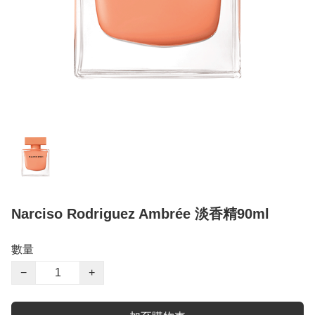
Narciso Rodriguez Ambrée 淡香精90ml
數量
−
+