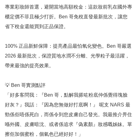
專業彩妝師首選，避開當地高額稅金：這款妝前乳在國外專
櫃定價不菲且極少打折。Ben 哥免稅直發最新批次，讓您
省下稅金還能買到正品保證。

100% 正品新鮮保障：提亮產品最怕氧化變色。Ben 哥嚴選 
2026 最新批次，保證質地水潤不分離、光學粒子最活躍，
帶來最強的提亮效果。

💡 Ben 哥實測點評

「好多客問我：『Ben 哥，點解我搽咗粉底仲係覺得塊臉
好灰？』我話：『因為您無做好打底啊！』 呢支 NARS 最
勁係佢唔係死白，而係令到您皮膚自己發光。我最推介畀住
喺外國、皮膚暗沈、或者係追求『偽素顏』妝感嘅姊妹。單
擦佢加個蜜粉，個氣色已經好好！」
