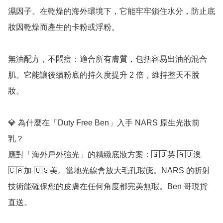
濕因子。在乾燥的海外環境下，它能牢牢鎖住水分，防止底
妝因乾燥而產生的卡粉或浮粉。

無油配方，不悶痘：適合所有膚質，包括容易出油的混合
肌。它能讓後續粉底的持久度提升 2 倍，維持整天不脫
妝。

💎 為什麼在「Duty Free Ben」入手 NARS 原生光妝前
乳？

應對「海外戶外強光」的精緻底妝方案：🇬🇧英 🇦🇺澳 
🇨🇦加 🇺🇸美。當地光線會放大毛孔瑕疵。NARS 的折射
技術能確保您的皮膚在任何角度都完美無瑕。Ben 哥現貨
直送。
