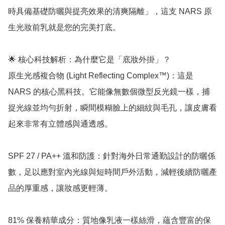
時具備基礎防曬與提亮效果的清爽隔離」，這支 NARS 原
生光妝前乳就是您的完美打底。

🌟 核心科技解析：為什麼它是「底妝外掛」？

原生光感複合物 (Light Reflecting Complex™)：這是 
NARS 的核心黑科技。它能像無數個微型反光鏡一樣，捕
捉光線並均勻折射，瞬間模糊臉上的細紋與毛孔，讓皮膚看
起來非常有立體感與通透感。

SPF 27 / PA++ 溫和防護：針對海外日常通勤設計的防曬係
數，足以應對室內光線與短時間戶外活動，減輕後續防曬產
品的厚重感，讓妝感更輕薄。

81% 保養精華成分：質地像乳液一樣絲滑，蘊含豐富的保