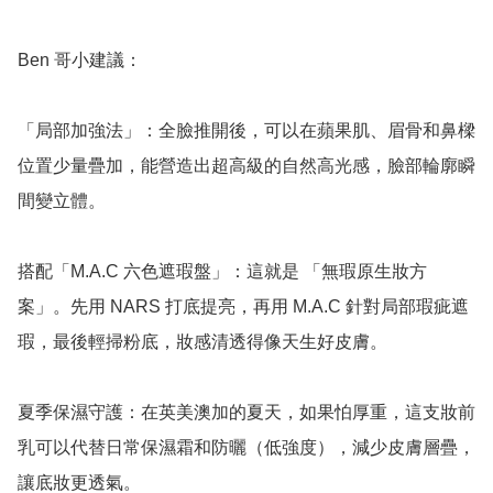
Ben 哥小建議：

「局部加強法」：全臉推開後，可以在蘋果肌、眉骨和鼻樑
位置少量疊加，能營造出超高級的自然高光感，臉部輪廓瞬
間變立體。

搭配「M.A.C 六色遮瑕盤」：這就是 「無瑕原生妝方
案」。先用 NARS 打底提亮，再用 M.A.C 針對局部瑕疵遮
瑕，最後輕掃粉底，妝感清透得像天生好皮膚。

夏季保濕守護：在英美澳加的夏天，如果怕厚重，這支妝前
乳可以代替日常保濕霜和防曬（低強度），減少皮膚層疊，
讓底妝更透氣。