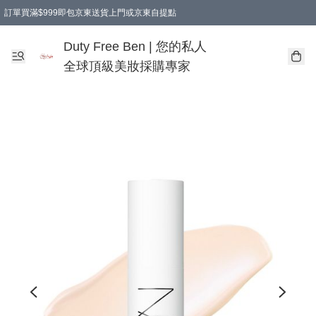
訂單買滿$999即包京東送貨上門或京東自提點
Duty Free Ben | 您的私人
全球頂級美妝採購專家