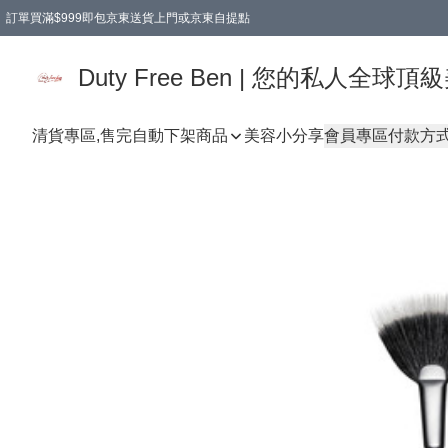
訂單買滿$999即包京東送貨上門或京東自提點
Duty Free Ben | 您的私人全
清貨專區,售完自動下架
商品
美容小分享
會員專區
付款方