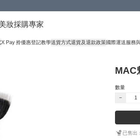
球頂級美妝採購專家
式
X Pay 拎優惠登記教學
送貨方式
退貨及退款政策
國際運送服務
MAC
數量
−
已售出：