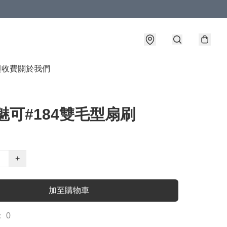
與收費
關於我們
魅可#184雙毛型扇刷
+
加至購物車
 0