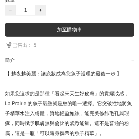
−
+
加至購物車
已售出： 5
簡介
−
【 越夜越美麗：讓底妝成為您魚子護理的最後一步 】

如果您追求的是那種「看起來天生好皮膚」的貴婦妝感，
La Prairie 的魚子氣墊就是您的唯一選擇。它突破性地將魚
子精華水注入粉體，質地輕盈如絲，能完美修飾毛孔與瑕
疵，同時賦予肌膚無與倫比的緊緻能量。這不是普通的粉
底，這是一瓶「可以隨身攜帶的魚子精華」。
