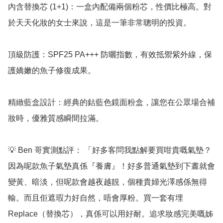
內含替換芯 (1+1)：一盒內配備兩個粉芯，性價比極高。對
於天天化妝的女士來說，這是一筆非常聰明的投資。

頂級防護：SPF25 PA+++ 防曬指數，有效抵禦紫外線，保
護嬌嫩的魚子修復成果。

精緻藍盒設計：經典的鈷藍色鏡面粉盒，讓您在公眾場合補
妝時，優雅質感瞬間拉滿。

💡 Ben 哥實測點評： 「好多客問我點解要買咁貴嘅氣墊？
因為呢款魚子氣墊真係『養膚』！好多普通氣墊到下晝就會
變黃、暗淡，但呢款會越夜越靚，個種貴婦光澤感係無得
輸。而且佢遮瑕力好自然，唔會厚粉。買一套有埋 
Replace（替換芯），真係可以用好耐。追求妝感完美嘅姊