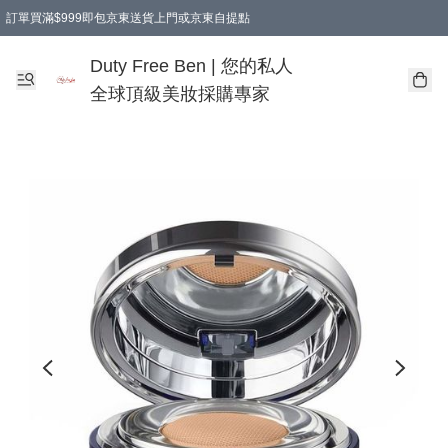
訂單買滿$999即包京東送貨上門或京東自提點
Duty Free Ben | 您的私人
全球頂級美妝採購專家