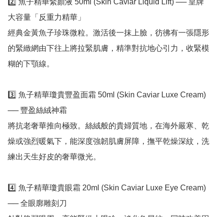
2️⃣ 魚子精華緊顏液 50ml (Skin Caviar Liquid Lift) ── 皇牌
大容量「反重力精華」

經典金黃魚子珍珠微粒。激活後一抹上臉，彷彿有一張隱形
的緊緻網由下往上將拉緊肌膚，精準對抗地心引力，收緊模
糊的下顎線。

3️⃣ 魚子精華瓊貴豐盈面霜 50ml (Skin Caviar Luxe Cream) 
── 豐盈絲絨神霜

將抗老奢華推向極致。絲絨般的貴婦質地，在海外嚴寒、乾
燥或強烈暖氣下，能深度強韌肌膚屏障，撫平乾燥深紋，洗
練出天生好皮的奢華微光。

4️⃣ 魚子精華瓊貴眼霜 20ml (Skin Caviar Luxe Eye Cream) 
── 全眼廓雕刻刀
