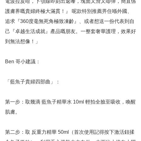
電波拉皮咁，下顎線即刻出返嚟，塊面又滑又嘭彈，簡直係
護膚界嘅貴婦終極大滿貫！』 呢款特別推薦畀住喺外國、
追求『360度毫無死角極致凍齡』、或者想送一份代表到自
己『卓越生活成就』產品嘅朋友。一整套奢華護理，效果好
到無法想像！」

Ben 哥小建議：

「藍魚子貴婦四部曲」：

第一步：取幾滴 藍魚子精華水 10ml 輕拍全臉至吸收，喚醒
肌膚。

第二步：取 反重力精華 50ml（首次使用記得按下激活鈕揉