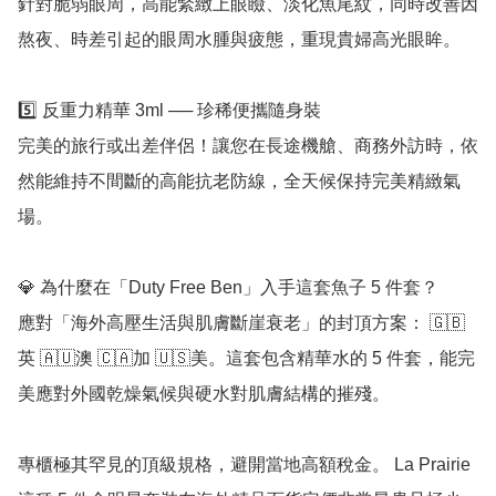
針對脆弱眼周，高能緊緻上眼瞼、淡化魚尾紋，同時改善因
熬夜、時差引起的眼周水腫與疲態，重現貴婦高光眼眸。

5️⃣ 反重力精華 3ml ── 珍稀便攜隨身裝

完美的旅行或出差伴侶！讓您在長途機艙、商務外訪時，依
然能維持不間斷的高能抗老防線，全天候保持完美精緻氣
場。

💎 為什麼在「Duty Free Ben」入手這套魚子 5 件套？

應對「海外高壓生活與肌膚斷崖衰老」的封頂方案： 🇬🇧
英 🇦🇺澳 🇨🇦加 🇺🇸美。這套包含精華水的 5 件套，能完
美應對外國乾燥氣候與硬水對肌膚結構的摧殘。

專櫃極其罕見的頂級規格，避開當地高額稅金。 La Prairie 