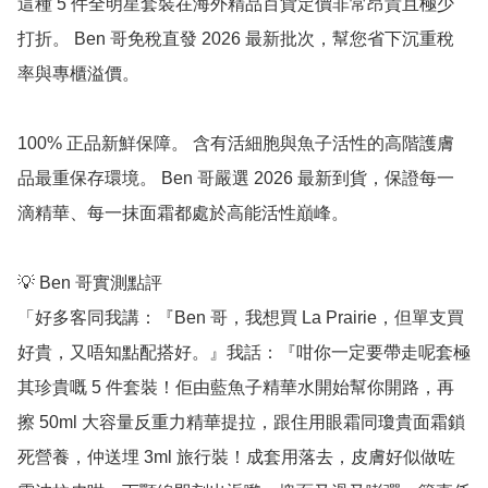
這種 5 件全明星套裝在海外精品百貨定價非常昂貴且極少
打折。 Ben 哥免稅直發 2026 最新批次，幫您省下沉重稅
率與專櫃溢價。

100% 正品新鮮保障。 含有活細胞與魚子活性的高階護膚
品最重保存環境。 Ben 哥嚴選 2026 最新到貨，保證每一
滴精華、每一抹面霜都處於高能活性巔峰。

💡 Ben 哥實測點評

「好多客同我講：『Ben 哥，我想買 La Prairie，但單支買
好貴，又唔知點配搭好。』我話：『咁你一定要帶走呢套極
其珍貴嘅 5 件套裝！佢由藍魚子精華水開始幫你開路，再
擦 50ml 大容量反重力精華提拉，跟住用眼霜同瓊貴面霜鎖
死營養，仲送埋 3ml 旅行裝！成套用落去，皮膚好似做咗