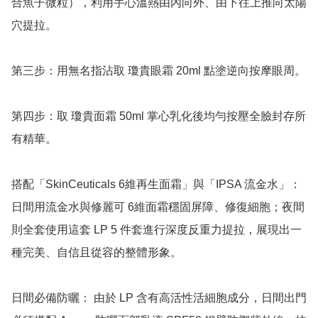
合魚子微粒），利用手心溫熱由內向外、由下往上推向太陽
穴提拉。

第三步：用無名指沾取 瓊貴眼霜 20ml 點塗逆向按摩眼周。

第四步：取 瓊貴面霜 50ml 掌心乳化後均勻按壓全臉封存所
有精華。

搭配「SkinCeuticals 6維再生面霜」與「IPSA 流金水」： 
日間用流金水與修麗可 6維面霜穩固屏障、修復細胞；夜間
則全套使用這套 LP 5 件套進行深度反重力提拉，展現出一
種完美、自信且從容的整體形象。

日間必備防曬： 由於 LP 含有高活性活細胞成分，日間出門