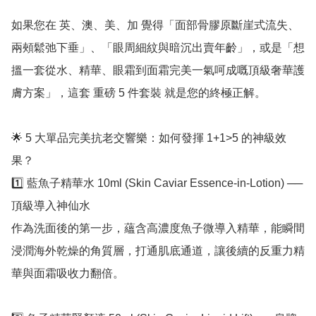
如果您在 英、澳、美、加 覺得「面部骨膠原斷崖式流失、
兩頰鬆弛下垂」、「眼周細紋與暗沉出賣年齡」，或是「想
搵一套從水、精華、眼霜到面霜完美一氣呵成嘅頂級奢華護
膚方案」，這套 重磅 5 件套裝 就是您的終極正解。

🌟 5 大單品完美抗老交響樂：如何發揮 1+1>5 的神級效
果？

1️⃣ 藍魚子精華水 10ml (Skin Caviar Essence-in-Lotion) ── 
頂級導入神仙水

作為洗面後的第一步，蘊含高濃度魚子微導入精華，能瞬間
浸潤海外乾燥的角質層，打通肌底通道，讓後續的反重力精
華與面霜吸收力翻倍。
