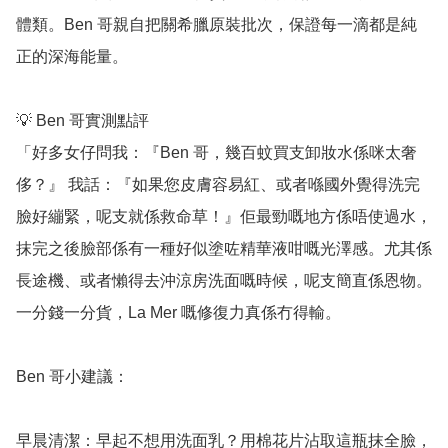
體類。Ben 哥親自把關希臘原裝批次，保證每一滴都是純
正的深海能量。

💡 Ben 哥實測點評

「好多女仔問我：『Ben 哥，幾百蚊買支卸妝水係咪太奢
侈？』 我話：『如果您皮膚容易紅、或者喺國外覺得洗完
臉好繃緊，呢支就係救命草！』佢最勁嘅地方係唔使過水，
抹完之後臉部係有一種好似塗咗精華液咁嘅光澤感。尤其係
長途機、或者懶得去沖涼房洗面嘅時候，呢支簡直係恩物。
一分錢一分貨，La Mer 嘅修復力真係冇得輸。

Ben 哥小建議：

早晨清潔：早起不想用洗面乳？用棉花片沾取這瓶抹全臉，