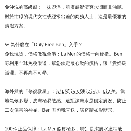
免沖洗的高級感：一抹即淨，肌膚感覺清爽水潤而非油膩。
對於忙碌的現代女性或經常出差的商務人士，這是最優雅的
清潔方案。

💎 為什麼在「Duty Free Ben」入手？

免稅現貨，價格傲視全港：La Mer 的價格一向硬挺。Ben 
哥利用全球免稅渠道，幫您鎖定最心動的價格，讓「貴婦級
護理」不再高不可攀。

海外黨的「修復救星」：🇬🇧英 🇦🇺澳 🇨🇦加 🇺🇸美。當
地氣候多變，皮膚極易敏感。這瓶潔膚水是穩定膚況、防止
二次傷害的神品。Ben 哥包稅直送，讓奇蹟如影隨形。

100% 正品保障：La Mer 假貨極多，特別是潔膚水這種液