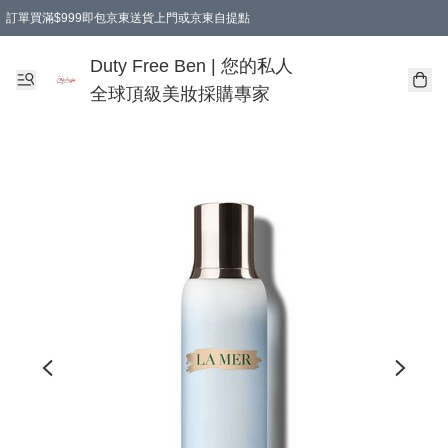
訂單買滿$999即包京東送貨上門或京東自提點
Duty Free Ben | 您的私人
全球頂級美妝採購專家