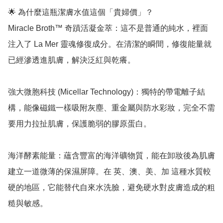
🌟 為什麼這瓶潔膚水值這個「貴婦價」？

Miracle Broth™ 奇蹟活凝金萃：這不是普通的純水，裡面
注入了 La Mer 靈魂修復成分。在清潔的瞬間，修復能量就
已經滲透進肌膚，解決泛紅與乾癢。

強大微胞科技 (Micellar Technology)：獨特的帶電離子結
構，能像磁鐵一樣吸附灰塵、重金屬與防水彩妝，完全不需
要用力拉扯肌膚，保護脆弱的膠原蛋白。

海洋酵素能量：蘊含豐富的海洋礦物質，能在卸妝後為肌膚
建立一道微薄的保濕屏障。在 英、澳、美、加 這種水質較
硬的地區，它能替代自來水洗臉，避免硬水對皮膚造成的粗
糙與敏感。
