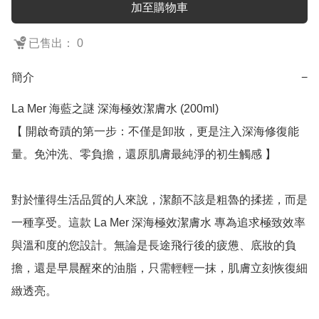
加至購物車
已售出： 0
簡介
−
La Mer 海藍之謎 深海極效潔膚水 (200ml)

【 開啟奇蹟的第一步：不僅是卸妝，更是注入深海修復能
量。免沖洗、零負擔，還原肌膚最純淨的初生觸感 】

對於懂得生活品質的人來說，潔顏不該是粗魯的揉搓，而是
一種享受。這款 La Mer 深海極效潔膚水 專為追求極致效率
與溫和度的您設計。無論是長途飛行後的疲憊、底妝的負
擔，還是早晨醒來的油脂，只需輕輕一抹，肌膚立刻恢復細
緻透亮。
