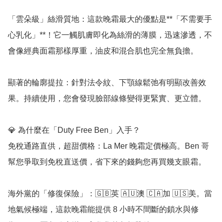
「雲朵級」絲滑質地：這款晚霜最大的優點是**「不需要手
心乳化」**！它一觸肌膚即化為絲滑的薄膜，迅速滲透，不
會像經典面霜那樣厚重，油皮和混合肌也完全無負擔。

顯著的輪廓提拉：針對法令紋、下顎線鬆弛有明顯改善效
果。持續使用，您會發現臉部線條變得更緊實、更立體。

💎 為什麼在「Duty Free Ben」入手？

免稅通路直供，超甜價格：La Mer 晚霜定價極高。Ben 哥
幫您爭取到免稅直送價，省下來的錢夠您再買幾支眼霜。

海外黨的「修復保險」：🇬🇧英 🇦🇺澳 🇨🇦加 🇺🇸美。當
地氣候極端，這款晚霜能提供 8 小時不間斷的鎖水與修