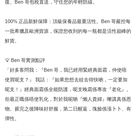
復。Ben 哥包稅直送，守住您的年輕防線。

100% 正品新鮮保障：頂級保養品最重活性。Ben 哥嚴控每
一批希臘及歐洲貨源，保證您收到的每一瓶都是活性巔峰的
鮮貨。

💡 Ben 哥實測點評

「好多客問我：『Ben 哥，我已經用緊經典面霜，仲使唔
使買呢支？』 我話：『如果您想去紋去得快啲，一定要加
呢支！』經典面霜係全能防護，呢支晚霜係專攻『老化』。
佢最正嘅係唔使乳化，對於我呢啲『懶人貴婦』嚟講真係恩
物。搽完之後陣味好舒服，第二日醒返，塊臉係漲卜卜、有
彈性。
