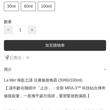
30ml
60ml
100ml
數量
−
+
加至購物車
已售出： 4
簡介
−
La Mer 海藍之謎 活膚修復晚霜 (30/60/100ml)

【 讓年齡在睡眠中「止步」：全新 MRA-3™ 科技結合傳奇
修復能量，一夜撫平歲月痕跡，重塑緊致飽滿肌 】
