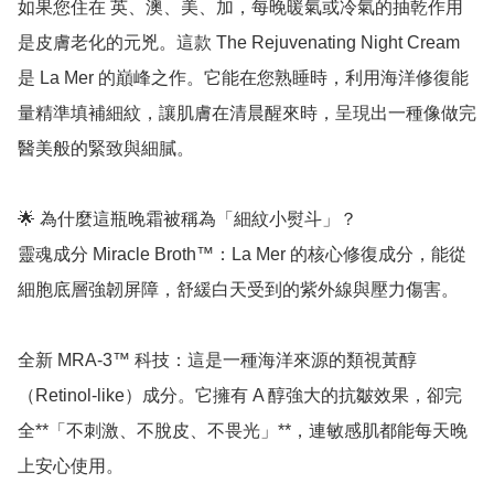
如果您住在 英、澳、美、加，每晚暖氣或冷氣的抽乾作用
是皮膚老化的元兇。這款 The Rejuvenating Night Cream 
是 La Mer 的巔峰之作。它能在您熟睡時，利用海洋修復能
量精準填補細紋，讓肌膚在清晨醒來時，呈現出一種像做完
醫美般的緊致與細膩。

🌟 為什麼這瓶晚霜被稱為「細紋小熨斗」？

靈魂成分 Miracle Broth™：La Mer 的核心修復成分，能從
細胞底層強韌屏障，舒緩白天受到的紫外線與壓力傷害。

全新 MRA-3™ 科技：這是一種海洋來源的類視黃醇
（Retinol-like）成分。它擁有 A 醇強大的抗皺效果，卻完
全**「不刺激、不脫皮、不畏光」**，連敏感肌都能每天晚
上安心使用。
