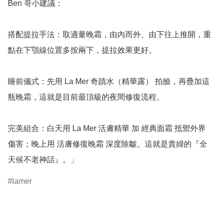
Ben 哥小建議：

搭配提拉手法：取適量晚霜，由內而外、由下往上推開，重
點在下顎線位置多按兩下，提拉效果更好。

睡前儀式：先用 La Mer 奇蹟水（精華露） 拍臉，再疊加這
瓶晚霜，這就是目前最頂級的夜間修復流程。

完美組合：白天用 La Mer 活膚精華 加 經典面霜 抵禦外界
傷害；晚上用 活膚修復晚霜 深度除皺。這就是貴婦的『全
天候不老神話』。」
lamer