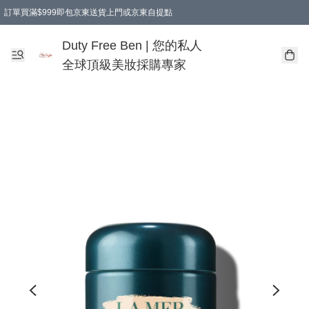
訂單買滿$999即包京東送貨上門或京東自提點
Duty Free Ben | 您的私人
全球頂級美妝採購專家