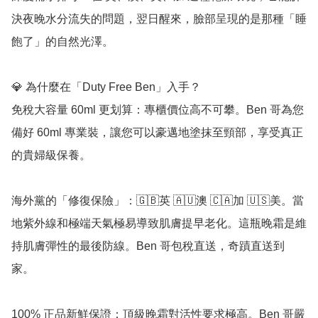
決夜晚水分流失的問題，翌日醒來，臉部呈現的是那種「睡
飽了」的自然光澤。

💎 為什麼在「Duty Free Ben」入手？

免稅大容量 60ml 更划算：專櫃價位高不可攀。Ben 哥為您
備好 60ml 專業裝，讓您可以豪邁地塗抹至頸部，享受真正
的貴婦級保養。

海外黨的「修復保險」：🇬🇧英 🇦🇺澳 🇨🇦加 🇺🇸美。當
地紫外線和極端天氣極易導致肌膚提早老化。這瓶晚霜是維
持肌膚彈性的最後防線。Ben 哥包稅直送，奇蹟直送到
家。

100% 正品新鮮保證：頂級晚霜對活性要求極高。Ben 哥嚴