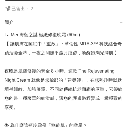
已售出： 2
簡介
−
La Mer 海藍之謎 極緻修復晚霜 (60ml)

【 讓肌膚在睡眠中「重啟」：革命性 MRA-3™ 科技結合奇
蹟活凝金萃，一夜之間撫平歲月痕跡，喚醒飽滿光澤肌 】

夜晚是肌膚修復的黃金 8 小時。這款 The Rejuvenating 
Night Cream 就像是您臉部的「建築師」，在您熟睡時默默
填補細紋、加強屏障。不同於傳統抗老面霜的厚重，它帶給
您的是一種奢華的絲滑感，讓您的護膚過程變成一種極致的
享受。

🌟 為什麼這瓶晚霜是「熟齡肌」的救星？
