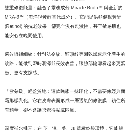
雙重修復能量：融合了靈魂成分 Miracle Broth™ 與全新的 
MRA-3™（海洋視黃醇替代成分）。它能提供類似視黃醇 
(Retinol) 的抗老效果，卻完全沒有刺激性，甚至敏感肌也
能安心在晚間使用。

瞬效填補細紋：針對法令紋、額頭紋等因乾燥或老化產生的
紋路，能做到即時潤澤並長效改善，讓臉部輪廓看起來更緊
緻、更有支撐感。

「雲朵級」輕盈質地：這款晚霜一抹即化，不需要像經典面
霜那樣乳化。它在皮膚表面形成一層透氣的修復膜，鎖住所
有精華，卻不會讓您覺得黏膩悶痘。

深度補水排毒：在 英、澳、美、加 這種乾燥環境，它能解