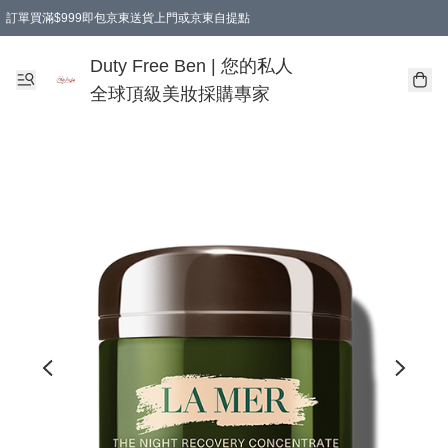
訂單買滿$999即包京東送貨上門或京東自提點
Duty Free Ben | 您的私人
全球頂級美妝採購專家