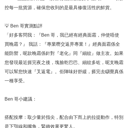
控每一批貨源，確保您收到的是最具修復活性的鮮貨。

💡 Ben 哥實測點評

「好多客問我：『Ben 哥，我已經有經典面霜，仲使唔使
買晚霜？』 我話：『專業嘢交返畀專業！』經典面霜係全
能防禦，呢款晚霜係針對『老化』同『細紋』做主攻。如果
您發現最近捱完夜之後，塊臉乾巴巴、細紋多咗，呢支晚霜
可以幫您快速『叉返電』。佢陣味好舒緩，搽完去瞓覺真係
一種享受。

Ben 哥小建議：

搭配按摩：取少量於指尖，配合由下而上的拉提動作，特別
是下顎線和嘴角，緊緻效果更驚人。
