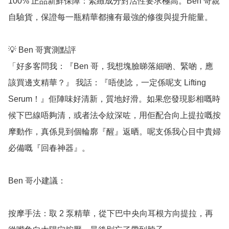
100% 正品新鮮保障：緊緻成分對活性要求極高。Ben 哥親
自驗貨，保證每一瓶精華都擁有最強的修復與提升能量。

💡 Ben 哥實測點評

「好多客問我：『Ben 哥，我想塊臉睇落細啲、緊啲，應
該買邊支精華？』 我話：『唔使諗，一定係呢支 Lifting 
Serum！』佢陣味好清新，質地好滑。如果您發現影相嘅時
候下巴線唔夠清，或者法令紋深咗，用佢配合向上提拉嘅按
摩動作，真係見到個輪廓『醒』返晒。呢支係我心目中貴婦
必備嘅『回春神器』。

Ben 哥小建議：

按摩手法：取 2 泵精華，從下巴中央向耳根方向提拉，再