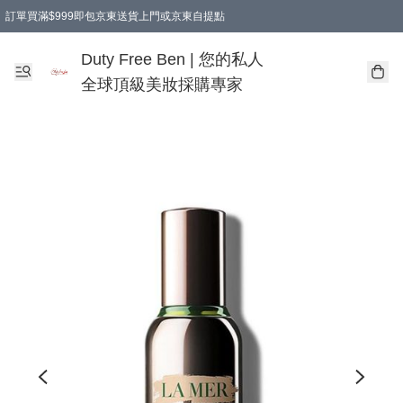
訂單買滿$999即包京東送貨上門或京東自提點
Duty Free Ben | 您的私人
全球頂級美妝採購專家