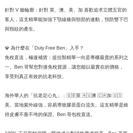
針對 V 臉輪廓：針對 英、澳、美、加 喜歡追求立體五官的
客人，這支精華能加強下顎線條與頸部的連動，預防雙下巴
與頸紋的產生。

💎 為什麼在「Duty Free Ben」入手？

免稅直送，極速補貨：提拉類精華一向是專櫃最貴的系列之
一。Ben 哥幫您對接免稅貨源，讓您能以最實在的價格，
享受到真正有效的抗老科技。

海外華人的「抗老定心丸」：🇬🇧英 🇦🇺澳 🇨🇦加 🇺🇸
美。當地紫外線強，容易導致膠原蛋白流失。這支精華是維
持皮膚不垂不垮的保證。Ben 哥包稅直送。
