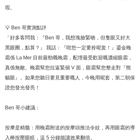
瑕。

💡 Ben 哥實測點評

「好多客問我：『Ben 哥，我想塊臉緊啲，但隻眼又好大
黑眼圈，點算？』 我話：『咁您一定要拎呢套！』鎏金晚
霜係 La Mer 目前最勁嘅晚霜，配埋最受歡迎嘅濃縮眼霜，
真係無敵。晚霜幫您拉返緊個 V 面，眼霜幫您整走對『熊
貓眼』。如果您聽日要見重要嘅人，今晚用呢套，第二朝保
證您發光發亮！

Ben 哥小建議：

按摩是精髓：用晚霜附送的按摩頭推法令紋，再用眼霜的導
入棒按壓眼眶，這 5 分鐘能讓效果翻倍。
