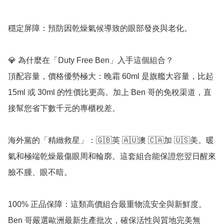
穩定屏障：預防因乾燥氣候導致的眼部發炎與老化。

💎 為什麼在「Duty Free Ben」入手這個組合？

頂配容量，價格優勢極大：晚霜 60ml 是旗艦大容量，比起 
15ml 或 30ml 的性價比更高。加上 Ben 哥的免稅渠道，直
接幫您省下數千元的專櫃稅差。

海外黨的「精緻救星」：🇬🇧英 🇦🇺澳 🇨🇦加 🇺🇸美。暖
氣和極端乾燥最傷眼周和輪廓。這套組合能保證您翌日醒來
臉不腫、眼不暗。

100% 正品保障：這類高價組合最重物流安全與新鮮度。
Ben 哥嚴選歐洲最新生產批次，確保活性與質地完美無