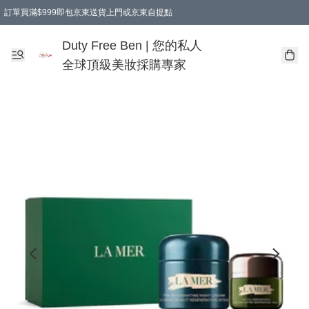
訂單買滿$999即包京東送貨上門或京東自提點
Duty Free Ben | 您的私人
全球頂級美妝採購專家