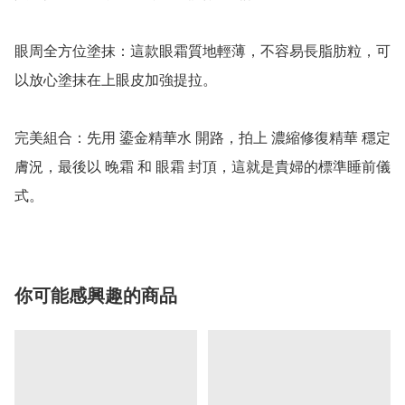
眼周全方位塗抹：這款眼霜質地輕薄，不容易長脂肪粒，可
以放心塗抹在上眼皮加強提拉。

完美組合：先用 鎏金精華水 開路，拍上 濃縮修復精華 穩定
膚況，最後以 晚霜 和 眼霜 封頂，這就是貴婦的標準睡前儀
式。
你可能感興趣的商品