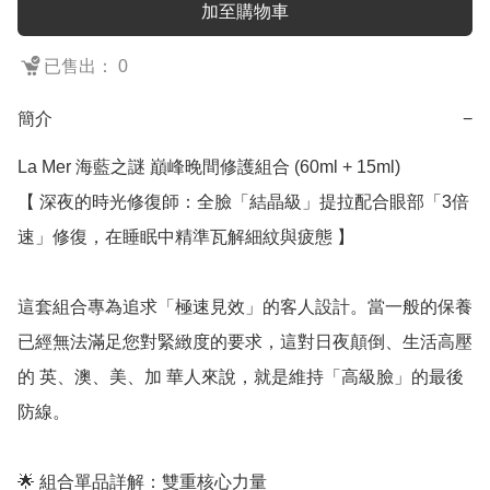
加至購物車
已售出： 0
簡介
−
La Mer 海藍之謎 巔峰晚間修護組合 (60ml + 15ml)

【 深夜的時光修復師：全臉「結晶級」提拉配合眼部「3倍
速」修復，在睡眠中精準瓦解細紋與疲態 】

這套組合專為追求「極速見效」的客人設計。當一般的保養
已經無法滿足您對緊緻度的要求，這對日夜顛倒、生活高壓
的 英、澳、美、加 華人來說，就是維持「高級臉」的最後
防線。

🌟 組合單品詳解：雙重核心力量
