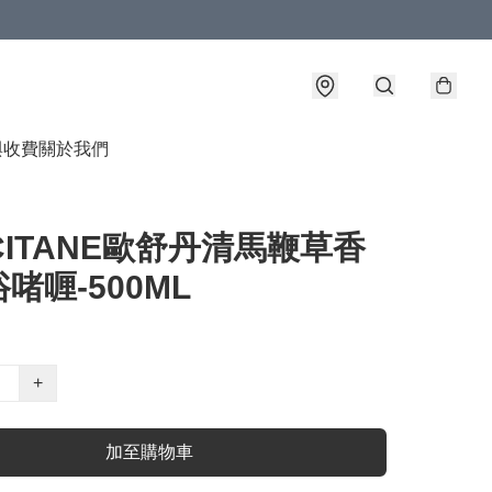
與收費
關於我們
CITANE歐舒丹清馬鞭草香
啫喱-500ML
+
加至購物車