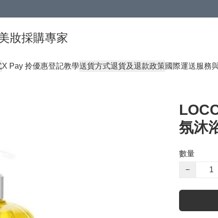
球頂級美妝採購專家
式
X Pay 拎優惠登記教學
送貨方式
退貨及退款政策
國際運送服務
LOC
氛沐浴
數量
−