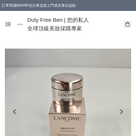
訂單買滿$999即包京東送貨上門或京東自提點
Duty Free Ben | 您的私人
全球頂級美妝採購專家