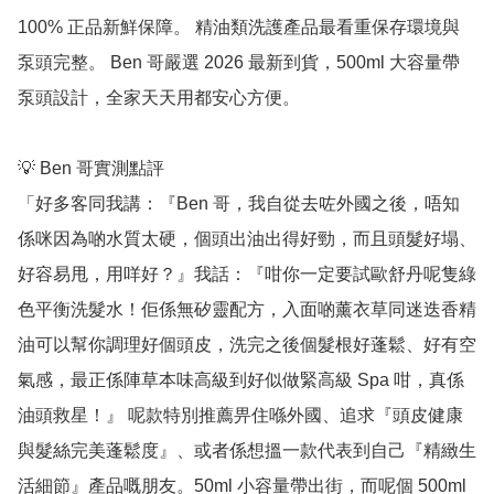
100% 正品新鮮保障。 精油類洗護產品最看重保存環境與
泵頭完整。 Ben 哥嚴選 2026 最新到貨，500ml 大容量帶
泵頭設計，全家天天用都安心方便。

💡 Ben 哥實測點評

「好多客同我講：『Ben 哥，我自從去咗外國之後，唔知
係咪因為啲水質太硬，個頭出油出得好勁，而且頭髮好塌、
好容易甩，用咩好？』我話：『咁你一定要試歐舒丹呢隻綠
色平衡洗髮水！佢係無矽靈配方，入面啲薰衣草同迷迭香精
油可以幫你調理好個頭皮，洗完之後個髮根好蓬鬆、好有空
氣感，最正係陣草本味高級到好似做緊高級 Spa 咁，真係
油頭救星！』 呢款特別推薦畀住喺外國、追求『頭皮健康
與髮絲完美蓬鬆度』、或者係想搵一款代表到自己『精緻生
活細節』產品嘅朋友。50ml 小容量帶出街，而呢個 500ml 