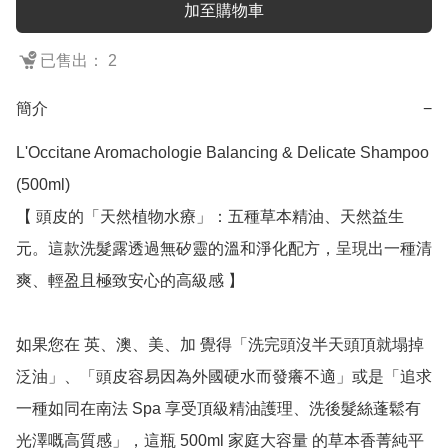
加至購物車
已售出： 2
簡介
−
L'Occitane Aromachologie Balancing & Delicate Shampoo 
(500ml)

【 頭皮的「天然植物水療」：五種草本精油、天然益生
元。這款洗髮露透過無矽靈的溫和淨化配方，呈現出一種清
爽、輕盈且極致安心的高級感 】

如果您在 英、澳、美、加 覺得「洗完頭沒半天頭頂就塌掉
泛油」、「頭皮容易因為外國硬水而發癢不適」或是「追求
一種如同在南法 Spa 享受頂級精油護理、洗後髮絲蓬鬆有
光澤嘅高質感」，這瓶 500ml 家庭大容量 的草本香菁純平