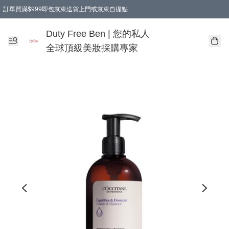
訂單買滿$999即包京東送貨上門或京東自提點
Duty Free Ben | 您的私人
全球頂級美妝採購專家