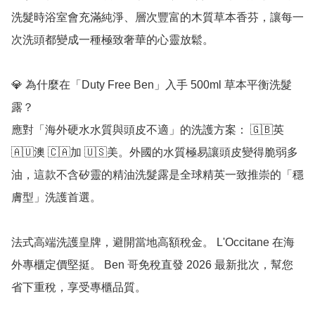
洗髮時浴室會充滿純淨、層次豐富的木質草本香芬，讓每一
次洗頭都變成一種極致奢華的心靈放鬆。

💎 為什麼在「Duty Free Ben」入手 500ml 草本平衡洗髮
露？

應對「海外硬水水質與頭皮不適」的洗護方案： 🇬🇧英 
🇦🇺澳 🇨🇦加 🇺🇸美。外國的水質極易讓頭皮變得脆弱多
油，這款不含矽靈的精油洗髮露是全球精英一致推崇的「穩
膚型」洗護首選。

法式高端洗護皇牌，避開當地高額稅金。 L'Occitane 在海
外專櫃定價堅挺。 Ben 哥免稅直發 2026 最新批次，幫您
省下重稅，享受專櫃品質。
