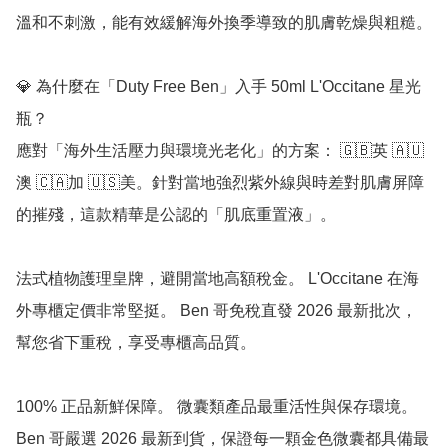
溫和不刺激，能有效緩解海外換季導致的肌膚乾燥與粗糙。

💎 為什麼在「Duty Free Ben」入手 50ml L'Occitane 星光
瓶？

應對「海外生活壓力與環境光老化」的方案： 🇬🇧英 🇦🇺
澳 🇨🇦加 🇺🇸美。針對當地強烈紫外線與時差對肌膚屏障
的摧殘，這款精華是公認的「肌底重置液」。

法式植物護理皇牌，避開當地高額稅金。 L'Occitane 在海
外專櫃定價非常堅挺。 Ben 哥免稅直發 2026 最新批次，
幫您省下重稅，享受專櫃高品質。

100% 正品新鮮保障。 微囊類產品最重活性與保存環境。 
Ben 哥嚴選 2026 最新到貨，保證每一顆金色微囊都具備最