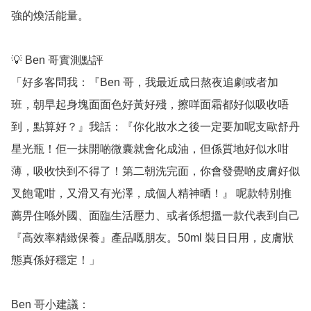
強的煥活能量。

💡 Ben 哥實測點評

「好多客問我：『Ben 哥，我最近成日熬夜追劇或者加
班，朝早起身塊面面色好黃好殘，擦咩面霜都好似吸收唔
到，點算好？』我話：『你化妝水之後一定要加呢支歐舒丹
星光瓶！佢一抹開啲微囊就會化成油，但係質地好似水咁
薄，吸收快到不得了！第二朝洗完面，你會發覺啲皮膚好似
叉飽電咁，又滑又有光澤，成個人精神晒！』 呢款特別推
薦畀住喺外國、面臨生活壓力、或者係想搵一款代表到自己
『高效率精緻保養』產品嘅朋友。50ml 裝日日用，皮膚狀
態真係好穩定！」

Ben 哥小建議：
