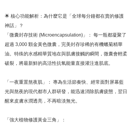
🌟 核心功能解析：為什麼它是「全球每分鐘都在賣的修護
神話」？

「微囊封存技術 (Microencapsulation)」： 每一瓶都凝聚了
超過 3,000 顆金黃色微囊，完美封存珍稀的有機蠟菊精華
油。特殊的水感精華質地在與肌膚接觸的瞬間，微囊會輕柔
破裂，將最新鮮的高活性抗氧能量直接灌注進肌底。

「一夜重置熬夜肌」： 專為生活節奏快、經常面對屏幕藍
光與熬夜的現代都市人群研發，能迅速消除肌膚疲態，翌日
醒來皮膚水潤透亮，不再暗淡無光。

「強大植物修護黃金三角」：
