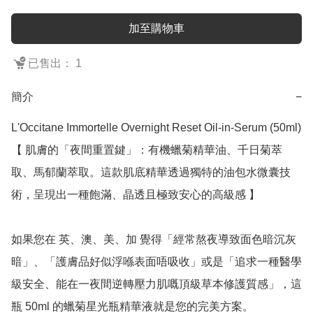
加至購物車
已售出： 1
簡介
−
L'Occitane Immortelle Overnight Reset Oil-in-Serum (50ml)

【 肌膚的「夜間重置鍵」：有機蠟菊精華油、千日菊萃
取、馬郁蘭萃取。這款肌底精華透過獨特的油包水微囊技
術，呈現出一種飽滿、晶透且極致安心的高級感 】

如果您在 英、澳、美、加 覺得「經常熬夜導致面色暗沉灰
暗」、「護膚品好似浮喺表面唔吸收」或是「追求一種醫學
級安全、能在一夜間逆轉壓力肌嘅頂級草本修護質感」，這
瓶 50ml 的蠟菊星光瓶精華液就是您的完美方案。
