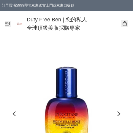
訂單買滿$999即包京東送貨上門或京東自提點
Duty Free Ben | 您的私人
全球頂級美妝採購專家