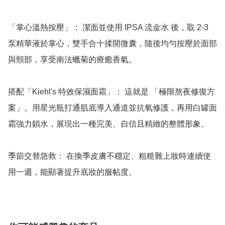
「掌心溫熱按壓」： 潔面並使用 IPSA 流金水 後，取 2-3 
泵精華液於掌心，雙手合十揉開微囊，隨後均勻按壓於面部
與頸部，享受南法蠟菊的療癒香氣。

搭配「Kiehl's 特效保濕面霜」： 這就是 「極限熬夜修復方
案」。用星光瓶打通肌底導入通道並抗氧修護，再用白罐面
霜強力鎖水，展現出一種完美、自信且精緻的整體形象。

季節交替急救： 在換季皮膚不穩定、粗糙難上妝時連續使
用一週，能顯著提升底妝的服帖度。