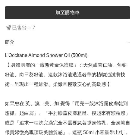
加至購物車
已售出： 7
簡介
−
L'Occitane Almond Shower Oil (500ml)

【 身體肌膚的「液態黃金保護膜」：天然甜杏仁油、葡萄
籽油、向日葵籽油。這款沐浴油透過奢華的植物油滋養技
術，呈現出一種絲滑、柔嫩且極致安心的高級感 】

如果您在 英、澳、美、加 覺得「用完一般沐浴露皮膚乾到
想抓、起白屑」、「手肘膝蓋皮膚粗糙、摸起來有顆粒感」
或是「追求一種洗完澡完全不需要急著搽身體乳、全身就自
帶貴婦微光嘅頂級美體質感」，這瓶 50ml 小容量帶出街，