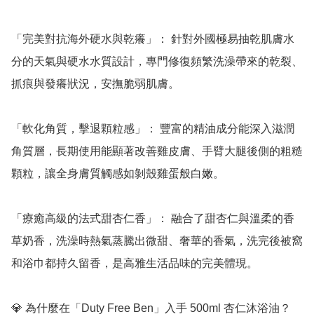
「完美對抗海外硬水與乾癢」： 針對外國極易抽乾肌膚水
分的天氣與硬水水質設計，專門修復頻繁洗澡帶來的乾裂、
抓痕與發癢狀況，安撫脆弱肌膚。

「軟化角質，擊退顆粒感」： 豐富的精油成分能深入滋潤
角質層，長期使用能顯著改善雞皮膚、手臂大腿後側的粗糙
顆粒，讓全身膚質觸感如剝殼雞蛋般白嫩。

「療癒高級的法式甜杏仁香」： 融合了甜杏仁與溫柔的香
草奶香，洗澡時熱氣蒸騰出微甜、奢華的香氣，洗完後被窩
和浴巾都持久留香，是高雅生活品味的完美體現。

💎 為什麼在「Duty Free Ben」入手 500ml 杏仁沐浴油？
