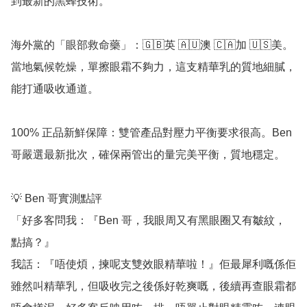
到最新的黑蜂技術。

海外黨的「眼部救命藥」：🇬🇧英 🇦🇺澳 🇨🇦加 🇺🇸美。
當地氣候乾燥，單擦眼霜不夠力，這支精華乳的質地細膩，
能打通吸收通道。

100% 正品新鮮保障：雙管產品對壓力平衡要求很高。Ben 
哥嚴選最新批次，確保兩管出的量完美平衡，質地穩定。

💡 Ben 哥實測點評

「好多客問我：『Ben 哥，我眼周又有黑眼圈又有皺紋，
點搞？』

我話：『唔使煩，揀呢支雙效眼精華啦！』佢最犀利嘅係佢
雖然叫精華乳，但吸收完之後係好乾爽嘅，後續再查眼霜都