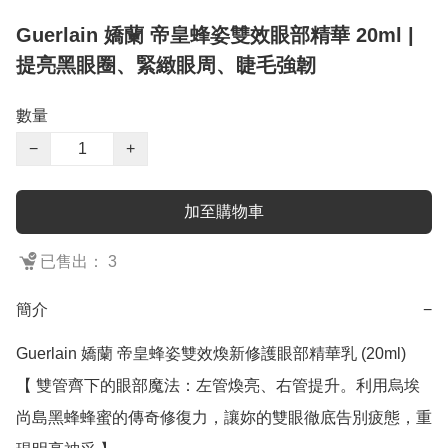
Guerlain 嬌蘭 帝皇蜂姿雙效眼部精華 20ml |
提亮黑眼圈、緊緻眼周、睫毛強韌
數量
−
+
加至購物車
已售出： 3
簡介
−
Guerlain 嬌蘭 帝皇蜂姿雙效煥新修護眼部精華乳 (20ml)

【 雙管齊下的眼部魔法：左管煥亮、右管提升。利用烏埃
尚島黑蜂蜂蜜的傳奇修復力，讓妳的雙眼徹底告別疲態，重