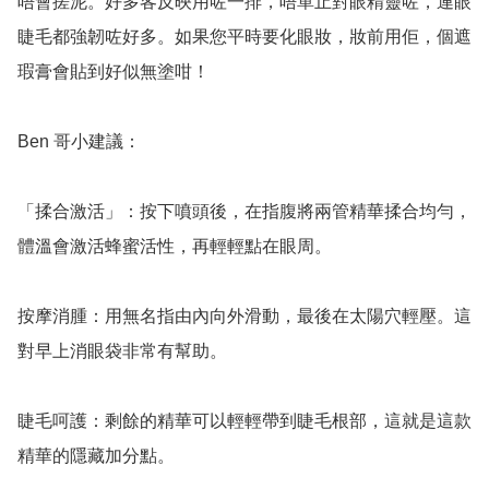
唔會搓泥。好多客反映用咗一排，唔單止對眼精靈咗，連眼
睫毛都強韌咗好多。如果您平時要化眼妝，妝前用佢，個遮
瑕膏會貼到好似無塗咁！

Ben 哥小建議：

「揉合激活」：按下噴頭後，在指腹將兩管精華揉合均勻，
體溫會激活蜂蜜活性，再輕輕點在眼周。

按摩消腫：用無名指由內向外滑動，最後在太陽穴輕壓。這
對早上消眼袋非常有幫助。

睫毛呵護：剩餘的精華可以輕輕帶到睫毛根部，這就是這款
精華的隱藏加分點。