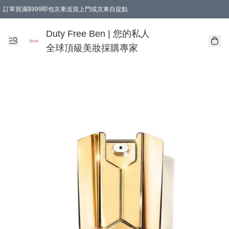
訂單買滿$999即包京東送貨上門或京東自提點
Duty Free Ben | 您的私人
全球頂級美妝採購專家