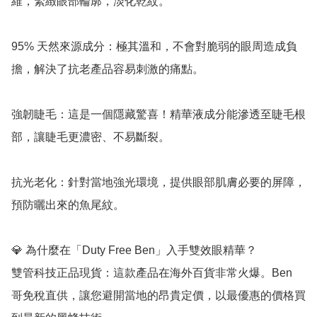
維，緊緻眼部輪廓，淡化乾紋。

95% 天然來源成分：極其溫和，不會對脆弱的眼周造成負
擔，解決了抗老產品容易刺激的痛點。

強韌睫毛：這是一個隱藏驚喜！精華液成分能滲透至睫毛根
部，讓睫毛更濃密、不易斷裂。

抗光老化：針對當地強光環境，提供眼部肌膚必要的屏障，
預防曬出來的魚尾紋。

💎 為什麼在「Duty Free Ben」入手雙效眼精華？

雙管科技正品現貨：這款產品在海外百貨非常火爆。Ben 
哥免稅直供，讓您避開當地的昂貴定價，以最優惠的價格買