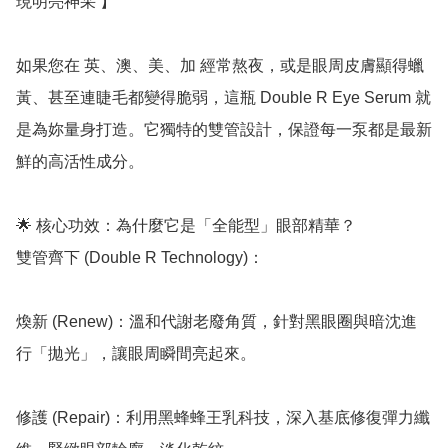
現明亮神采 】

如果您在 英、澳、美、加 經常熬夜，或是眼周皮膚顯得蠟
黃、甚至連睫毛都變得脆弱，這瓶 Double R Eye Serum 就
是為妳量身打造。它獨特的雙管設計，保證每一泵都是最新
鮮的高活性成分。

🌟 核心功效：為什麼它是「全能型」眼部精華？

雙管齊下 (Double R Technology)：

煥新 (Renew)：溫和代謝老廢角質，針對黑眼圈與暗沈進
行「拋光」，讓眼周瞬間亮起來。

修護 (Repair)：利用黑蜂蜂王乳科技，深入基底修復彈力纖