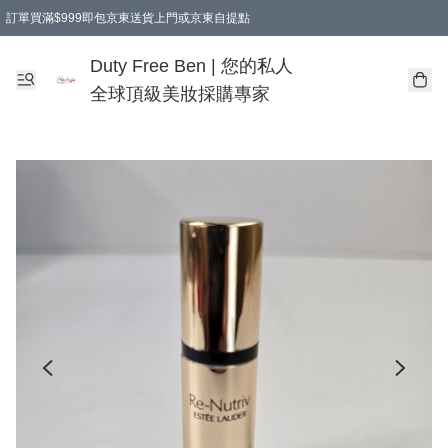
訂單買滿$999即包京東送貨上門或京東自提點
Duty Free Ben | 您的私人
全球頂級美妝採購專家