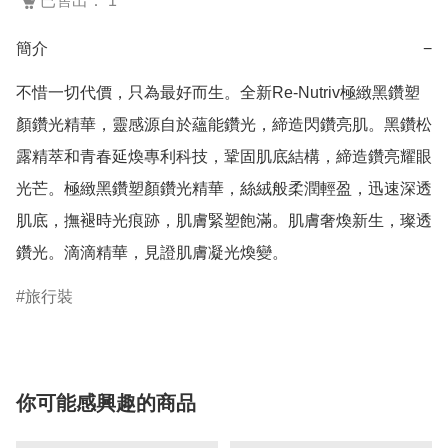
已售出： 1
簡介
−
不惜一切代價，只為最好而生。全新Re-Nutriv極緻黑鑽塑
顏鑽光精華，靈感源自於蘊能鑽光，締造閃鑽亮肌。黑鑽松
露精萃和青春延煥專利科技，鞏固肌底結構，締造鑽亮耀眼
光芒。極緻黑鑽塑顏鑽光精華，絲絨般柔潤輕盈，迅速深透
肌底，撫褪時光痕跡，肌膚緊塑飽滿。肌膚奢煥新生，璨透
鑽光。滴滴精華，見證肌膚凝光煥變。
旅行裝
你可能感興趣的商品