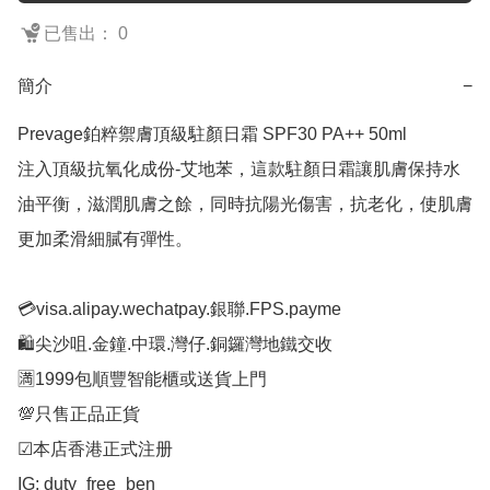
已售出： 0
簡介
−
Prevage鉑粹禦膚頂級駐顏日霜 SPF30 PA++ 50ml

注入頂級抗氧化成份-艾地苯，這款駐顏日霜讓肌膚保持水
油平衡，滋潤肌膚之餘，同時抗陽光傷害，抗老化，使肌膚
更加柔滑細膩有彈性。

💳visa.alipay.wechatpay.銀聯.FPS.payme

🛍️尖沙咀.金鐘.中環.灣仔.銅鑼灣地鐵交收

🈵1999包順豐智能櫃或送貨上門

💯只售正品正貨

☑︎本店香港正式注册

IG: duty_free_ben
