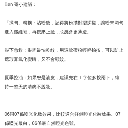
Ben 哥小建議：

「揉勻」粉撲：沾粉後，記得將粉撲對摺揉搓，讓粉末均勻
進入纖維裡，再按壓上臉，妝感會更薄透。

眼下急救：眼周最怕乾紋，用這款蜜粉輕輕拍按，可以防止
遮瑕膏氧化變暗，又不會顯紋。

夏季控油：如果您是油皮，建議先在 T 字位多按兩下，維
持一整天的清爽不脫妝。

06同07係啞光化妝效果，比較適合好似啞光化妝效果。07
係啞光最白，06係最自然啞光色號。
