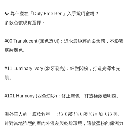
💎 為什麼在「Duty Free Ben」入手黛珂蜜粉？

多款色號現貨選擇：

#00 Translucent (無色透明)：追求最純粹的柔焦感，不影響
底妝顏色。

#11 Luminary Ivory (象牙發光)：細微閃粉，打造光澤水光
肌。

#101 Harmony (四色幻紗)：修正膚色，打造極致透明感。

海外華人的「底妝救星」：🇬🇧英 🇦🇺澳 🇨🇦加 🇺🇸美。
針對當地強烈的室內外溫差與乾燥環境，這款蜜粉的保濕力