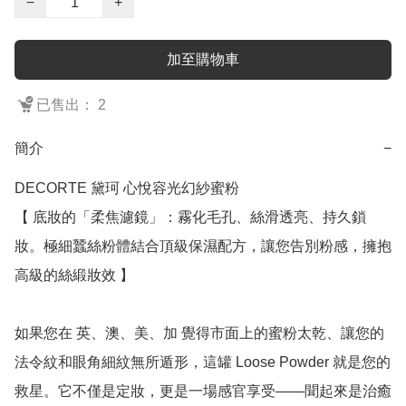
−
+
加至購物車
已售出： 2
簡介
−
DECORTE 黛珂 心悅容光幻紗蜜粉

【 底妝的「柔焦濾鏡」：霧化毛孔、絲滑透亮、持久鎖
妝。極細蠶絲粉體結合頂級保濕配方，讓您告別粉感，擁抱
高級的絲緞妝效 】

如果您在 英、澳、美、加 覺得市面上的蜜粉太乾、讓您的
法令紋和眼角細紋無所遁形，這罐 Loose Powder 就是您的
救星。它不僅是定妝，更是一場感官享受——聞起來是治癒