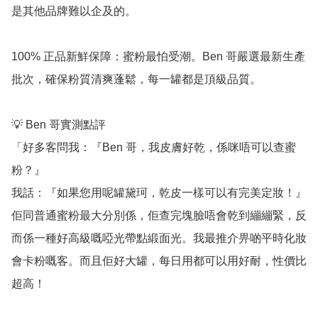
是其他品牌難以企及的。

100% 正品新鮮保障：蜜粉最怕受潮。Ben 哥嚴選最新生產
批次，確保粉質清爽蓬鬆，每一罐都是頂級品質。

💡 Ben 哥實測點評

「好多客問我：『Ben 哥，我皮膚好乾，係咪唔可以查蜜
粉？』

我話：『如果您用呢罐黛珂，乾皮一樣可以有完美定妝！』
佢同普通蜜粉最大分別係，佢查完塊臉唔會乾到繃繃緊，反
而係一種好高級嘅啞光帶點緞面光。我最推介畀啲平時化妝
會卡粉嘅客。而且佢好大罐，每日用都可以用好耐，性價比
超高！
