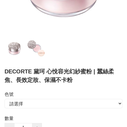
DECORTE 黛珂 心悅容光幻紗蜜粉 | 蠶絲柔
焦、長效定妝、保濕不卡粉
色號
數量