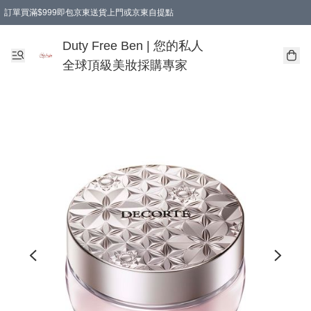
訂單買滿$999即包京東送貨上門或京東自提點
Duty Free Ben | 您的私人
全球頂級美妝採購專家