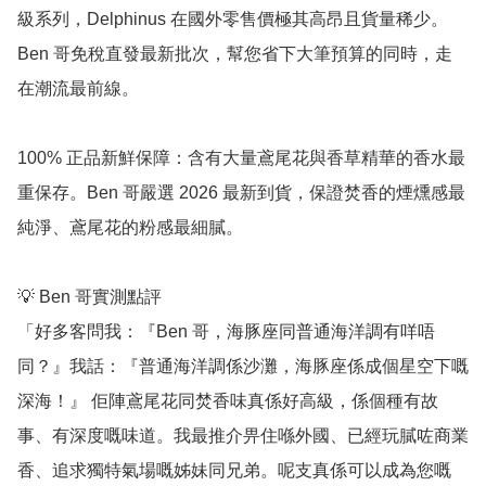
級系列，Delphinus 在國外零售價極其高昂且貨量稀少。
Ben 哥免稅直發最新批次，幫您省下大筆預算的同時，走
在潮流最前線。

100% 正品新鮮保障：含有大量鳶尾花與香草精華的香水最
重保存。Ben 哥嚴選 2026 最新到貨，保證焚香的煙燻感最
純淨、鳶尾花的粉感最細膩。

💡 Ben 哥實測點評

「好多客問我：『Ben 哥，海豚座同普通海洋調有咩唔
同？』我話：『普通海洋調係沙灘，海豚座係成個星空下嘅
深海！』 佢陣鳶尾花同焚香味真係好高級，係個種有故
事、有深度嘅味道。我最推介畀住喺外國、已經玩膩咗商業
香、追求獨特氣場嘅姊妹同兄弟。呢支真係可以成為您嘅 