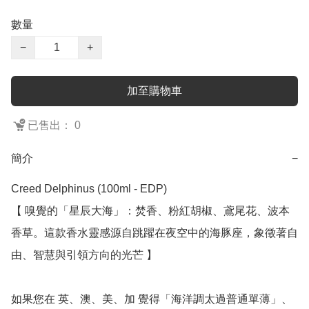
數量
−
+
加至購物車
已售出： 0
簡介
−
Creed Delphinus (100ml - EDP)

【 嗅覺的「星辰大海」：焚香、粉紅胡椒、鳶尾花、波本
香草。這款香水靈感源自跳躍在夜空中的海豚座，象徵著自
由、智慧與引領方向的光芒 】

如果您在 英、澳、美、加 覺得「海洋調太過普通單薄」、