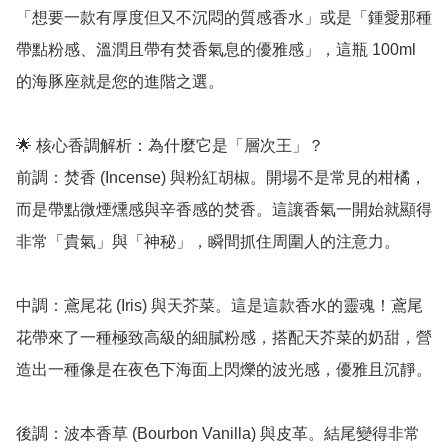
「想要一款有厚度但又不沉悶的質感香水」或是「鍾愛那種
帶點粉感、溫潤且帶有焚香氣息的優雅感」，這瓶 100ml 
的海豚座就是您的進階之選。

🌟 核心香調解析：為什麼它是「層次王」？

前調：焚香 (Incense) 與粉紅胡椒。開場不是常見的柑橘，
而是帶點微煙燻感與辛香感的焚香。這讓香氣一開始就顯得
非常「貴氣」與「神秘」，瞬間抓住周圍人的注意力。

中調：鳶尾花 (Iris) 與天芥菜。這是這款香水的靈魂！鳶尾
花帶來了一種極致高級的細膩粉感，搭配天芥菜的奶甜，營
造出一種像是在夜色下海面上閃爍的波光感，優雅且沉靜。

後調：波本香草 (Bourbon Vanilla) 與皮革。結尾變得非常