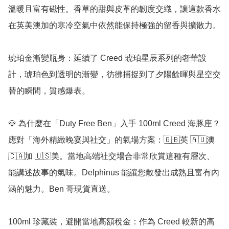
溫暖且富有磁性。香草的甜與皮革的韌度交織，讓這款香水
在英美澳加的寒冷空氣中依然能保持極強的留香與擴散力。

琥珀金漸變瓶身：延續了 Creed 琥珀星辰系列的奢華設
計，琥珀色到透明的漸變，彷彿捕捉到了夕陽餘暉與星空交
替的瞬間，質感爆表。

💎 為什麼在「Duty Free Ben」入手 100ml Creed 海豚座？

應對「海外精緻晚宴與社交」的氣場方案：🇬🇧英 🇦🇺澳 
🇨🇦加 🇺🇸美。當地高端社交場合非常欣賞這種有層次、
能講述故事的氣味。Delphinus 能讓您散發出成熟且富有內
涵的魅力。Ben 哥現貨直送。

100ml 珍藏裝，避開當地高額稅金：作為 Creed 較新的高