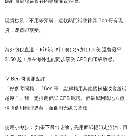
Ben 哥給您最實在的專櫃品質報價。

現貨秒發：不用等預購，這款熱門補妝神器 Ben 哥有現
貨，即買即享受。

海外包稅直送：🇬🇧英 🇦🇺澳 🇨🇦加 🇺🇸美 運費最平 
$150 起！身在海外也能同步享受 CPB 的頂級妝感。

💡 Ben 哥實測點評

「好多客問我：『Ben 哥，點解我用其他蜜粉補妝會越補
越厚？』我一定推薦佢試 CPB 呢塊。佢最犀利嘅地方係，
佢唔係用物理遮蓋，而係用光線去柔焦。

使用小撇步： 如果下晝出咗油，先用面紙輕印走浮油，再