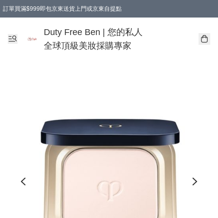
訂單買滿$999即包京東送貨上門或京東自提點
Duty Free Ben | 您的私人
全球頂級美妝採購專家