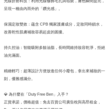
光線折射科技：利用光線修飾毛孔與瑕疵，膚色瞬間提亮，
呈現一種由內而外的「鑽光感」。

保濕定妝雙效：蘊含 CPB 獨家護膚成分，定妝同時鎖水，
改善乾性肌膚補妝容易起皮的困擾。

持久控油：智能吸附多餘油脂，長時間維持妝容乾淨，拒絕
油光滿面。

精緻輕巧：超薄設計方便放進任何小廢包，拿出來補妝的一
刻，優雅感滿分。

💎 為什麼在「Duty Free Ben」入手？

正貨承諾，價格超值：免去百貨公司廣告稅與高昂租金，