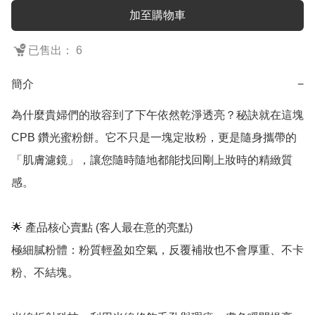
加至購物車
已售出： 6
簡介
−
為什麼貴婦們的妝容到了下午依然乾淨透亮？秘訣就在這塊 
CPB 鑽光蜜粉餅。它不只是一塊定妝粉，更是隨身攜帶的
「肌膚濾鏡」，讓您隨時隨地都能找回剛上妝時的精緻質
感。

🌟 產品核心賣點 (客人最在意的亮點)

極細膩粉體：粉質輕盈如空氣，反覆補妝也不會厚重、不卡
粉、不結塊。
