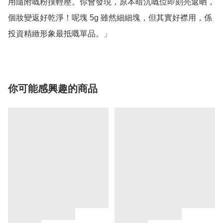
用隨附嘅粉撲輕壓。你會發現，原本暗沉嘅位即刻亮返晒，
個妝變返好乾淨！呢塊 5g 雖然細細塊，但其實好襟用，係
你可能感興趣的商品