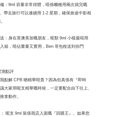
備：9ml 容量非常得體，唔係嗰種用兩次就完嘅 
用裝。帶去旅行可以連續用 1-2 星期，確保旅途中影相
。

送：身在英澳美加嘅朋友，呢類 9ml 小樣最啱用
入箱，唔佔重量又實用，Ben 哥包稅送到你門
哥實測點評

我點解 CPB 啲精華咁貴？因為佢真係有『即時
議大家用呢支精華嘅時候，一定要配合由下往上、
推拿動作。

議： 呢支 9ml 裝係我店入面嘅『回購王』。如果您