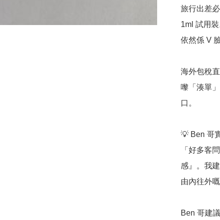
旅行出差必
1ml 試
依然係 V 臉
海外包稅直
嚟「湊單」
口。

💡 Ben 
「好多客問
感』。我建
由內往外嘅
Ben 哥建