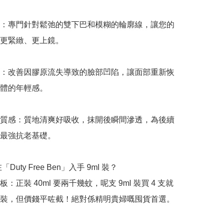
：專門針對鬆弛的雙下巴和模糊的輪廓線，讓您的
更緊緻、更上鏡。

：改善因膠原流失導致的臉部凹陷，讓面部重新恢
體的年輕感。

質感：質地清爽好吸收，抹開後瞬間滲透，為後續
最強抗老基礎。

Duty Free Ben」入手 9ml 裝？

：正裝 40ml 要兩千幾蚊，呢支 9ml 裝買 4 支就
裝，但價錢平咗截！絕對係精明貴婦嘅囤貨首選。
