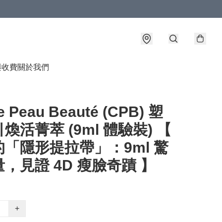
與收費
關於我們
e Peau Beauté (CPB) 塑
煥活菁萃 (9ml 體驗裝) 【
「隱形提拉帶」：9ml 驚
，見證 4D 瘦臉奇蹟 】
+