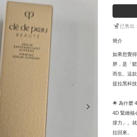
已售出：
簡介
如果您覺得
胖，是「鬆
而生。這款
提拉黑科技
🌟 為什麼
4D 緊緻
撐力」。就
拉回來。
