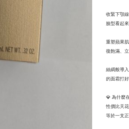
收緊下顎線
臉型看起來
重塑蘋果肌
復飽滿、立
絲綢般導入
的面霜打好
💎 為什麼在「
性價比天花板
等於一支正