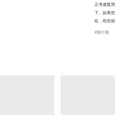
正考慮緊買唔
下。如果您
咗，咁您就
旅行裝