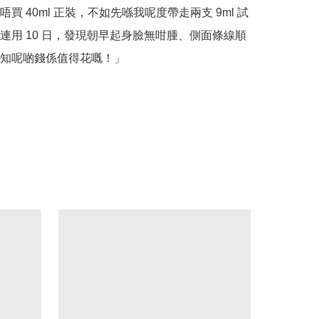
買 40ml 正裝，不如先喺我呢度帶走兩支 9ml 試
連用 10 日，發現朝早起身臉無咁腫、側面條線順
知呢啲錢係值得花嘅！」