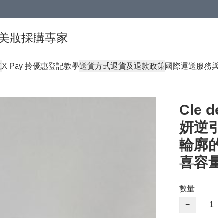
球頂級美妝採購專家
式
X Pay 拎優惠登記教學
送貨方式
退貨及退款政策
國際運送服務
Cle d
妍逆引
輪廓的
喜容量
數量
−