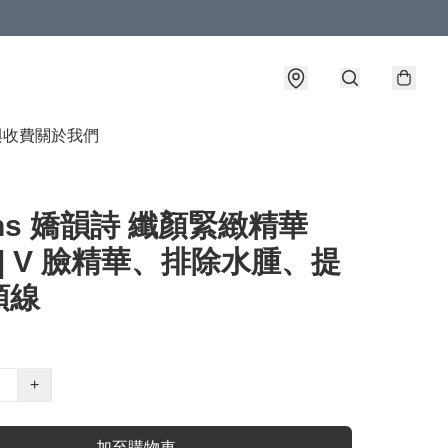
與收費
關於我們
rins 嬌韻詩 纖顏緊緻精華
l | V 臉精華、排除水腫、提
頜線
+
加至購物車