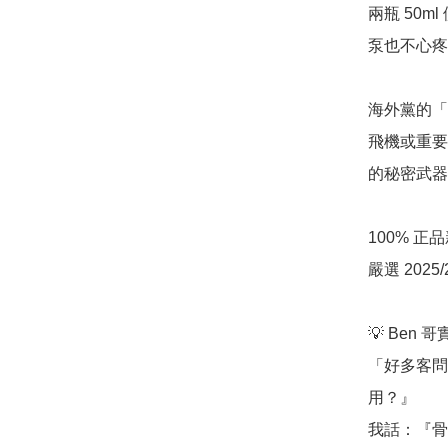
兩瓶 50
泵也不心疼
海外黨的「精
飛機或重要
的秘密武器
100% 
嚴選 202
💡 Ben 
「好多客問
用？』

我話：『骨