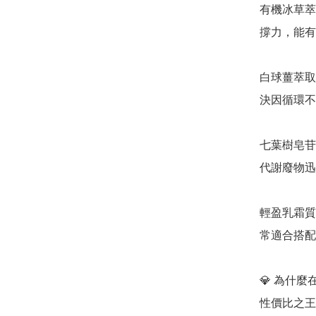
有機冰草萃取 
撐力，能有
白球薑萃取 
決因循環不
七葉樹皂苷 
代謝廢物迅
輕盈乳霜質
常適合搭配 
💎 為什麼在
性價比之王