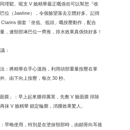
同埋鬆。呢支 V 臉精華最正嘅係佢可以幫您『收
巴位（Jawline），令個臉望落去立體好多。記得
Clarins 個套「坐低、低頭」嘅按壓動作，配合 
 大容量，連頸部淋巴位一齊推，排水效果真係快好多！

議：

法：將精華在手心溫熱，利用頭部重量按壓在掌
外、由下向上按壓，每次 30 秒。

臉面膜」：早上起來腫得厲害，先敷 V 臉面膜 排除
再抹 V 臉精華 鎖定輪廓，消腫效果驚人。

：早晚使用，特別是在塗抹頸部時，由鎖骨向耳後