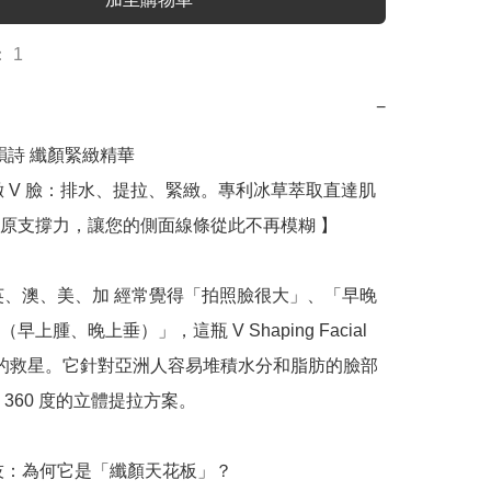
 1
−
 嬌韻詩 纖顏緊緻精華 

緻 V 臉：排水、提拉、緊緻。專利冰草萃取直達肌
原支撐力，讓您的側面線條從此不再模糊 】

英、澳、美、加 經常覺得「拍照臉很大」、「早晚
早上腫、晚上垂）」，這瓶 V Shaping Facial 
就是您的救星。它針對亞洲人容易堆積水分和脂肪的臉部
360 度的立體提拉方案。

科技：為何它是「纖顏天花板」？
