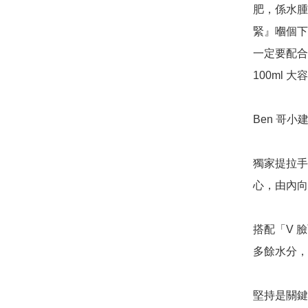
肥，係水腫
緊』嗰個下
一定要配合 
100ml
Ben 哥小建
獨家提拉手
心，由內向
搭配「V 
多餘水分，
堅持是關鍵