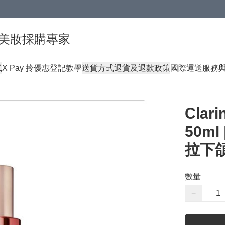
球頂級美妝採購專家
式
X Pay 拎優惠登記教學
送貨方式
退貨及退款政策
國際運送服務
Cla
50m
拉下
數量
−