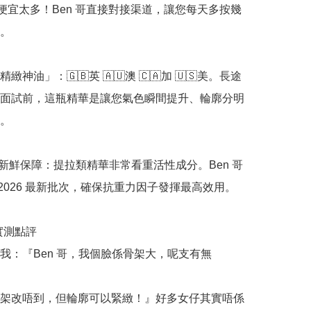
ml 便宜太多！Ben 哥直接對接渠道，讓您每天多按幾
。

緻神油」：🇬🇧英 🇦🇺澳 🇨🇦加 🇺🇸美。長途
面試前，這瓶精華是讓您氣色瞬間提升、輪廓分明
。

正品新鮮保障：提拉類精華非常看重活性成分。Ben 哥
5/2026 最新批次，確保抗重力因子發揮最高效用。

哥實測點評

我：『Ben 哥，我個臉係骨架大，呢支有無
架改唔到，但輪廓可以緊緻！』好多女仔其實唔係