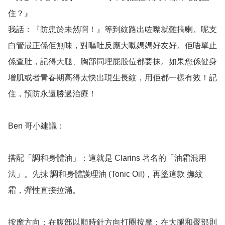
住？』

我話：『防患於未然啊！』等到紋路出咗嚟就難搞喇。呢支
白管最正係佢無味，對嘔吐反應大嘅媽媽好友好。佢唔單止
係查肚，記得大腿、胸部同埋屁股位都要抹。如果您係健身
增肌或者青春期高得太快出現生長紋，用佢都一樣有效！記
住，預防永遠勝過治療！

Ben 哥小建議：

搭配「調和身體油」：這就是 Clarins 著名的「油霜混用
法」。先抹 調和身體護理油 (Tonic Oil)，再塗這款 撫紋
霜，彈性直接拉滿。

按摩方向：在腹部以順時針方向打圈按摩；在大腿和臀部則