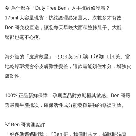
💎 為什麼在「Duty Free Ben」入手撫紋修護霜？

175ml 大容量現貨：抗紋護理必須量大、次數多才有效。
Ben 哥免稅直送，讓您每天早晚大面積塗抹肚子、大腿、
臀部也毫不心疼。

海外黨的「皮膚救星」：🇬🇧英 🇦🇺澳 🇨🇦加 🇺🇸美。當
地乾燥環境會令皮膚彈性變差，這款霜能鎖住水分，增強皮
膚韌性。

100% 正品新鮮保障：孕期產品對效期極其敏感。Ben 哥嚴
選最新生產批次，確保活性成分能發揮最強的修復功效。

💡 Ben 哥實測點評

「好多準媽媽問我：『Ben 哥，我個肚未大，係咪唔洗查