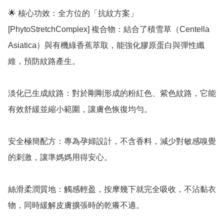
🌟 核心功效：全方位的「抗紋方案」

[PhytoStretchComplex] 複合物：結合了積雪草（Centella 
Asiatica）與有機綠香蕉萃取，能強化膠原蛋白與彈性纖
維，預防紋路產生。

淡化已生成紋路：對於剛剛形成的粉紅色、紫色紋路，它能
有效舒緩並縮小範圍，讓膚色恢復均勻。

安全極簡配方：專為孕婦設計，不含香料，減少對敏感嗅覺
的刺激，讓準媽媽用得安心。

絲滑柔潤質地：觸感輕盈，按摩幾下就完全吸收，不沾黏衣
物，同時緩解皮膚擴張時的乾癢不適。
