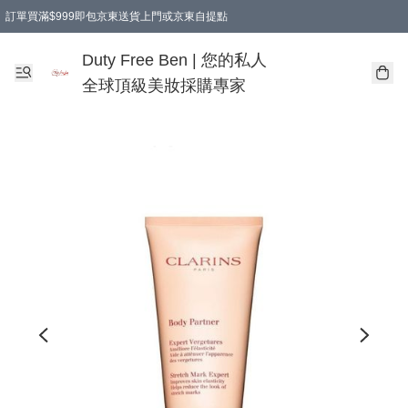
訂單買滿$999即包京東送貨上門或京東自提點
Duty Free Ben | 您的私人
全球頂級美妝採購專家