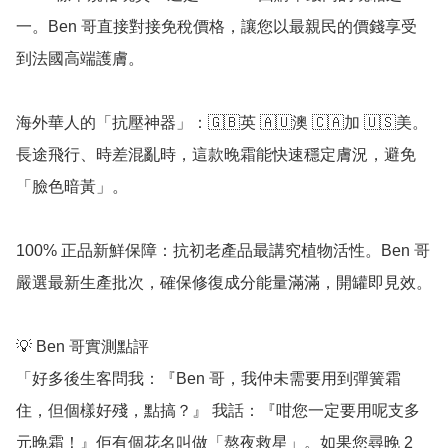
一。Ben 哥直接對接免稅價格，讓您以最親民的價錢享受
到法國高端護膚。

海外華人的「抗壓神器」：🇬🇧英 🇦🇺澳 🇨🇦加 🇺🇸美。
長途飛行、時差混亂時，這款晚霜能快速穩定膚況，避免
「臉色暗黃」。

100% 正品新鮮保障：抗初老產品最講究植物活性。Ben 哥
嚴選最新生產批次，確保修復成分能量滿滿，開罐即見效。

💡 Ben 哥實測點評

「好多後生客問我：『Ben 哥，我仲未需要用到彈簧霜
住，但個樣好殘，點搞？』 我話：『咁您一定要用呢支多
元晚霜！』佢有個花名叫做「熬夜救星」。如果您尋晚 2 