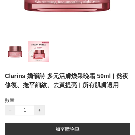
Clarins 嬌韻詩 多元活膚煥采晚霜 50ml | 熬夜
修復、撫平細紋、去黃提亮 | 所有肌膚適用
數量
−
+
加至購物車