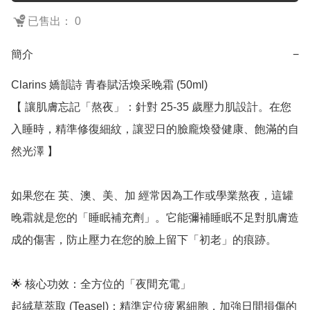
已售出： 0
簡介
−
Clarins 嬌韻詩 青春賦活煥采晚霜 (50ml)

【 讓肌膚忘記「熬夜」：針對 25-35 歲壓力肌設計。在您
入睡時，精準修復細紋，讓翌日的臉龐煥發健康、飽滿的自
然光澤 】

如果您在 英、澳、美、加 經常因為工作或學業熬夜，這罐
晚霜就是您的「睡眠補充劑」。它能彌補睡眠不足對肌膚造
成的傷害，防止壓力在您的臉上留下「初老」的痕跡。

🌟 核心功效：全方位的「夜間充電」

起絨草萃取 (Teasel)：精準定位疲累細胞，加強日間損傷的