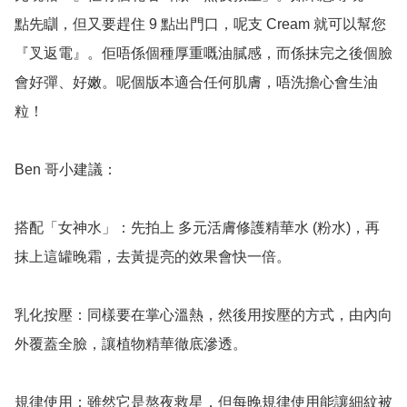
點先瞓，但又要趕住 9 點出門口，呢支 Cream 就可以幫您
『叉返電』。佢唔係個種厚重嘅油膩感，而係抹完之後個臉
會好彈、好嫩。呢個版本適合任何肌膚，唔洗擔心會生油
粒！

Ben 哥小建議：

搭配「女神水」：先拍上 多元活膚修護精華水 (粉水)，再
抹上這罐晚霜，去黃提亮的效果會快一倍。

乳化按壓：同樣要在掌心溫熱，然後用按壓的方式，由內向
外覆蓋全臉，讓植物精華徹底滲透。

規律使用：雖然它是熬夜救星，但每晚規律使用能讓細紋被