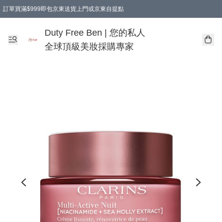
訂單買滿$999即包京東送貨上門或京東自提點
Duty Free Ben | 您的私人
全球頂級美妝採購專家