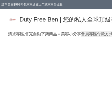
訂單買滿$999即包京東送貨上門或京東自提點
Duty Free Ben | 您的私人全
清貨專區,售完自動下架
商品
美容小分享
會員專區
付款方