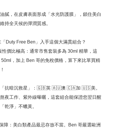
油膩，在皮膚表面形成「水光防護膜」，鎖住美白
維持全天候的彈潤質感。

在「Duty Free Ben」入手這個大滿貫組合？

華版性價比極高：通常市售套裝多為 30ml 精華，這
 50ml，加上 Ben 哥的免稅價格，算下來比單買精
！

抗暗沉救星」：🇬🇧英 🇦🇺澳 🇨🇦加 🇺🇸美。
熬夜工作、紫外線曝曬，這套組合能保證您翌日醒
「乾淨」不蠟黃。

正品保障：美白類產品最忌存放不當。Ben 哥嚴選歐洲