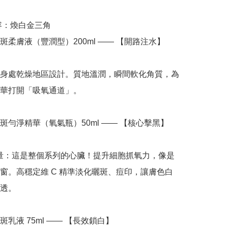
容：煥白金三角

斑柔膚液（豐潤型）200ml —— 【開路注水】

身處乾燥地區設計。質地溫潤，瞬間軟化角質，為
華打開「吸氧通道」。

斑勻淨精華（氧氣瓶）50ml —— 【核心擊黑】

大容量：這是整個系列的心臟！提升細胞抓氧力，像是
窗。高穩定維 C 精準淡化曬斑、痘印，讓膚色白
透。

乳液 75ml —— 【長效鎖白】
