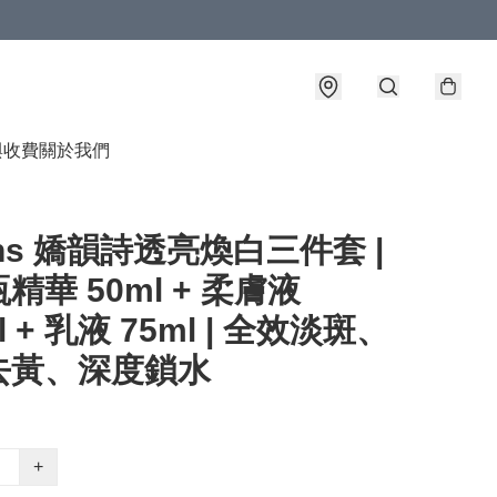
與收費
關於我們
rins 嬌韻詩透亮煥白三件套 |
精華 50ml + 柔膚液
l + 乳液 75ml | 全效淡斑、
去黃、深度鎖水
+