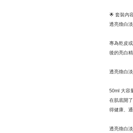
🌟 套裝內
透亮煥白淡
專為乾皮或
後的亮白精
透亮煥白淡
50ml 
在肌底開了
得健康、通
透亮煥白淡斑