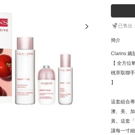
已售出：
簡介
Clarin
【 全方位
桃萃取聯手
】

這套組合專
澳、美、加
黃。這套「
讓每一寸細