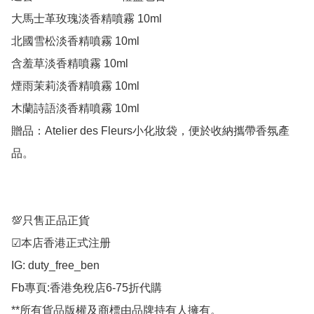
大馬士革玫瑰淡香精噴霧 10ml

北國雪松淡香精噴霧 10ml

含羞草淡香精噴霧 10ml

煙雨茉莉淡香精噴霧 10ml

木蘭詩語淡香精噴霧 10ml

贈品：Atelier des Fleurs小化妝袋，便於收納攜帶香氛產
品。

💯只售正品正貨

☑︎本店香港正式注册

IG: duty_free_ben

Fb專頁:香港免稅店6-75折代購

**所有貨品版權及商標由品牌持有人擁有。