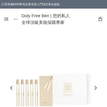
訂單買滿$999即包京東送貨上門或京東自提點
Duty Free Ben | 您的私人
全球頂級美妝採購專家