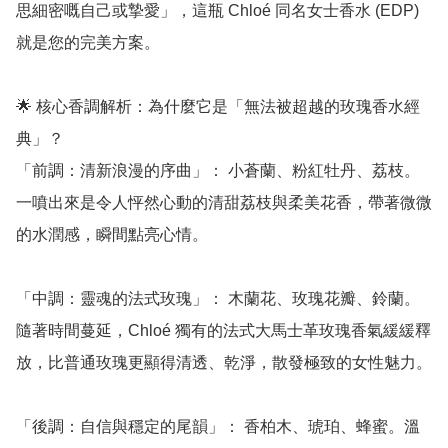
思細密嘅自己或摯愛」，這瓶 Chloé 同名女士香水 (EDP) 
就是您的完美方案。

🌟 核心香調解析：為什麼它是「無法被超越的玫瑰香水經
典」？

「前調：清新浪漫的序曲」： 小蒼蘭、粉紅牡丹、荔枝。
一噴出來是令人怦然心動的清甜荔枝與柔美花香，帶著微微
的水潤感，瞬間點亮心情。

「中調：靈魂的法式玫瑰」： 木蘭花、玫瑰花瓣、鈴蘭。
隨著時間蔓延，Chloé 獨有的法式大馬士革玫瑰香氣緩緩釋
放，比普通玫瑰更顯得清透、乾淨，散發極致的女性魅力。

「後調：自信與穩定的尾韻」： 香柏木、琥珀、蜂蜜。溫