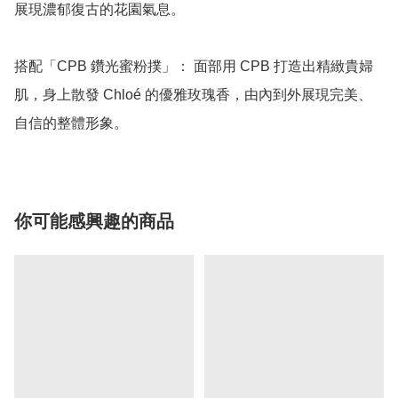
展現濃郁復古的花園氣息。

搭配「CPB 鑽光蜜粉撲」： 面部用 CPB 打造出精緻貴婦
肌，身上散發 Chloé 的優雅玫瑰香，由內到外展現完美、
自信的整體形象。
你可能感興趣的商品