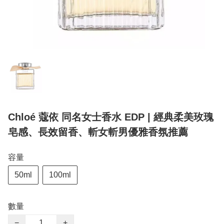
Chloé 蔻依 同名女士香水 EDP | 經典柔美玫瑰
皂感、長效留香、斬女斬男優雅香氛推薦
容量
50ml
100ml
數量
−
+