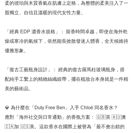
柔的琥珀與木質香氣在肌膚上定格，為整體的柔美注入了一
股獨立、自信且溫暖的現代女性力量。

「經典 EDP 濃香水規格」： 留香時間卓越，即使在海外乾
燥或寒冷的氣候下，依然能長效散發迷人體香，全天候維持
優雅形象。

「復古工藝瓶身設計」： 經典的復古羅馬柱玻璃瓶身，搭
配純手工繫上的精緻絲織緞帶，擺在梳妝台本身就是一件精
美的藝術品。

💎 為什麼在「Duty Free Ben」入手 Chloé 同名香水？

應對「海外社交與日常通勤」的香氛方案： 🇬🇧英 🇦🇺澳 
🇨🇦加 🇺🇸美。這款香水在國際上被譽為「最不會出錯的