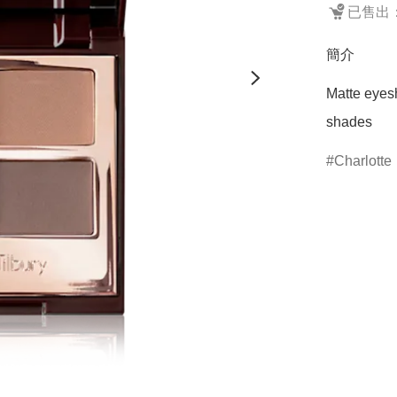
已售出：
簡介
Matte eyesh
shades
Charlotte