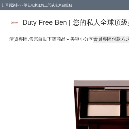
訂單買滿$999即包京東送貨上門或京東自提點
Duty Free Ben | 您的私人全
清貨專區,售完自動下架
商品
美容小分享
會員專區
付款方