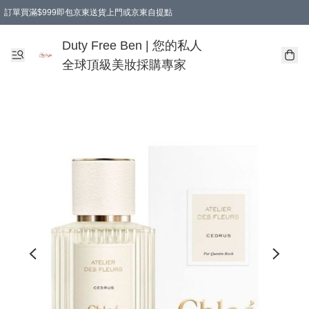
訂單買滿$999即包京東送貨上門或京東自提點
Duty Free Ben | 您的私人
全球頂級美妝採購專家