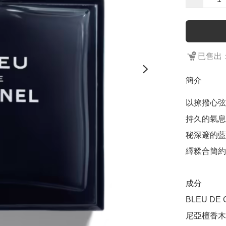
已售出：
簡介
以撩撥心弦
持久的氣息
秘深邃的藍色瓶
繹糅合簡約
成分

BLEU DE
尼亞檀香木