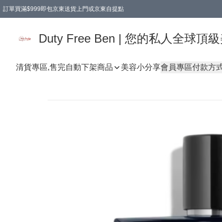
訂單買滿$999即包京東送貨上門或京東自提點
Duty Free Ben | 您的私人全
清貨專區,售完自動下架
商品
美容小分享
會員專區
付款方