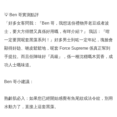
💡 Ben 哥實測點評

「好多女客問我：『Ben 哥，我想送份禮物畀老豆或者波
士，要大方得體又真係好用嘅，有咩介紹？』 我話：『咁
一定要買呢套黑藻系列！』好多男士到咗一定年紀，塊臉會
顯得好攰、啲皮鬆鬆地，呢套 Force Supreme 係真正幫到
手提拉。而且佢陣味好『高級』，係一種沈穩嘅木質香，成
功人士嘅味道。

Ben 哥小建議：

熟齡肌必入：如果您已經開始感覺有魚尾紋或法令紋，別用
水動力了，直接上這套黑藻。
