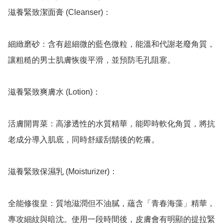
滋養緊致潔面膏 (Cleanser)：

細緻磨砂：含有超細微的藍色微粒，能溫和代謝老廢角質，
讓粗糙的男士肌膚恢復平滑，並預防毛孔阻塞。

滋養緊致爽膚水 (Lotion)：

活膚開胃菜：高滲透性的水質精華，能即時軟化角質，將抗
老成分導入肌底，同時舒緩刮鬍後的乾癢。

滋養緊致保濕乳 (Moisturizer)：

全能修復皇：質地滋潤但不油膩，蘊含「青春海藻」精華，
專攻細紋與暗沈。使用一段時間後，皮膚會有明顯的提拉緊