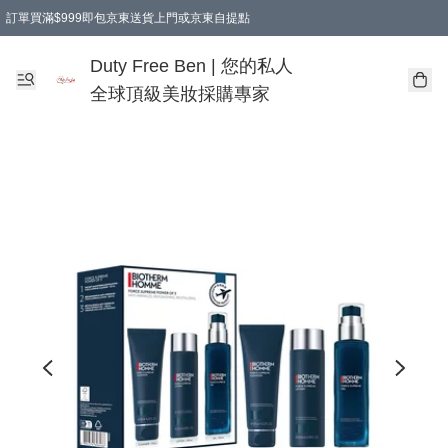
訂單買滿$999即包京東送貨上門或京東自提點
Duty Free Ben | 您的私人
全球頂級美妝採購專家