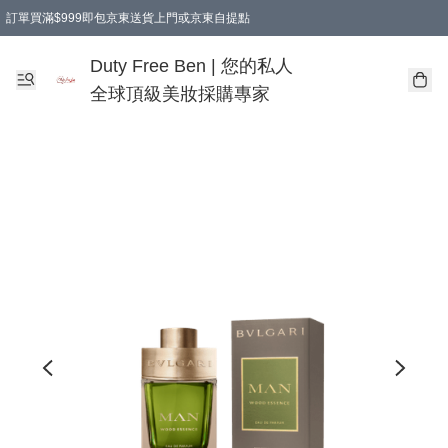
訂單買滿$999即包京東送貨上門或京東自提點
Duty Free Ben | 您的私人
全球頂級美妝採購專家