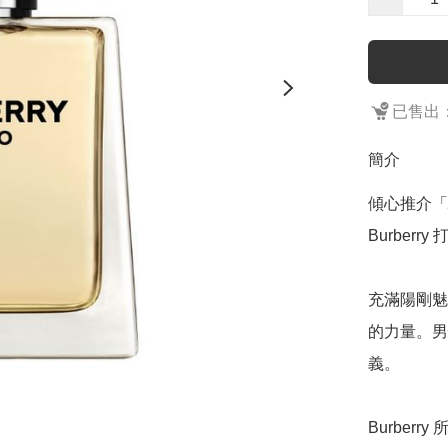
已售出：
簡介
傾心推介「駿勇
Burberr
充滿陽剛魅
的力量。男
義。

Burbe