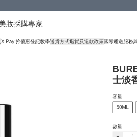
球頂級美妝採購專家
式
X Pay 拎優惠登記教學
送貨方式
退貨及退款政策
國際運送服務
BUR
士淡香水
容量
50ML
數量
−