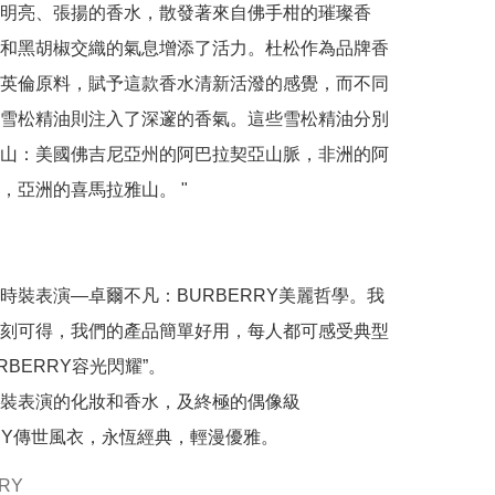
明亮、張揚的香水，散發著來自佛手柑的璀璨香
和黑胡椒交織的氣息增添了活力。杜松作為品牌香
英倫原料，賦予這款香水清新活潑的感覺，而不同
雪松精油則注入了深邃的香氣。這些雪松精油分別
山：美國佛吉尼亞州的阿巴拉契亞山脈，非洲的阿
，亞洲的喜馬拉雅山。 "

時裝表演—卓爾不凡：BURBERRY美麗哲學。我
刻可得，我們的產品簡單好用，每人都可感受典型
RBERRY容光閃耀”。 

裝表演的化妝和香水，及終極的偶像級
RRY傳世風衣，永恆經典，輕漫優雅。
RY