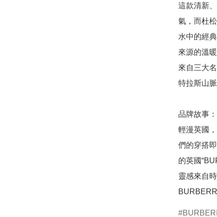
這款清新、
氣，而杜松
水中的經典
來源的溫暖
來自三大名
特拉斯山脈
品牌故事：

輕漫英國，
們的穿搭即
的英國“BU
靈感來自時
BURBE
BURBER