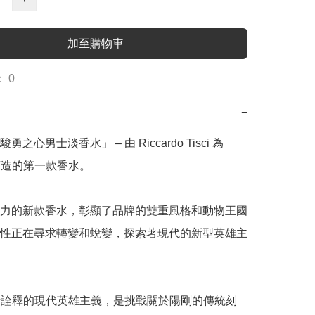
加至購物車
 0
−
之心男士淡香水」 – 由 Riccardo Tisci 為 
y 打造的第一款香水。

力的新款香水，彰顯了品牌的雙重風格和動物王國
性正在尋求轉變和蛻變，探索著現代的新型英雄主
rry 所詮釋的現代英雄主義，是挑戰關於陽剛的傳統刻