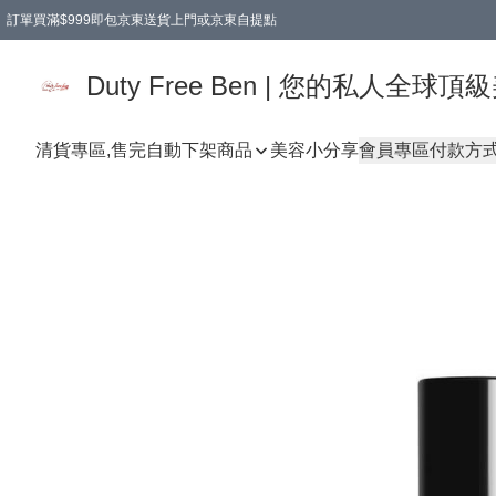
訂單買滿$999即包京東送貨上門或京東自提點
Duty Free Ben | 您的私人全
清貨專區,售完自動下架
商品
美容小分享
會員專區
付款方