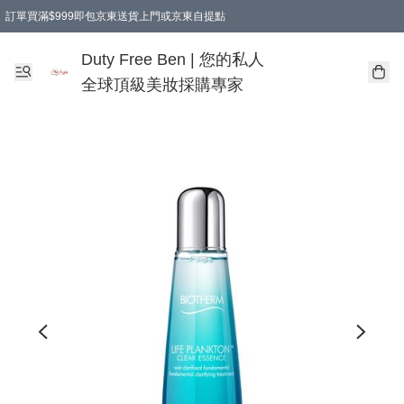
訂單買滿$999即包京東送貨上門或京東自提點
Duty Free Ben | 您的私人
全球頂級美妝採購專家