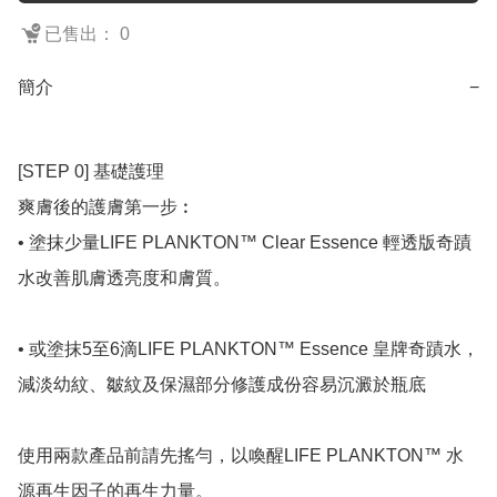
已售出： 0
簡介
−
[STEP 0] 基礎護理

爽膚後的護膚第一步︰

• 塗抹少量LIFE PLANKTON™ Clear Essence 輕透版奇蹟
水改善肌膚透亮度和膚質。

• 或塗抹5至6滴LIFE PLANKTON™ Essence 皇牌奇蹟水，
減淡幼紋、皺紋及保濕部分修護成份容易沉澱於瓶底

使用兩款產品前請先搖勻，以喚醒LIFE PLANKTON™ 水
源再生因子的再生力量。
