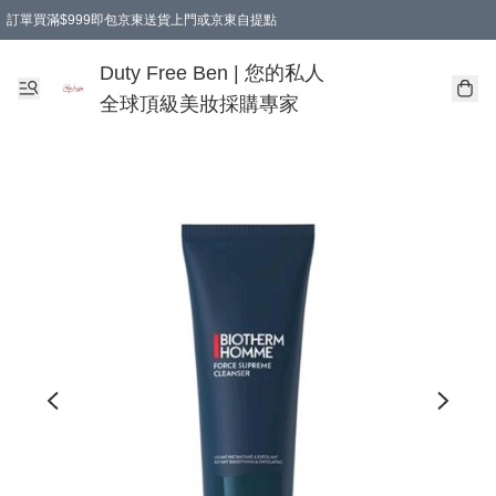
訂單買滿$999即包京東送貨上門或京東自提點
Duty Free Ben | 您的私人
全球頂級美妝採購專家