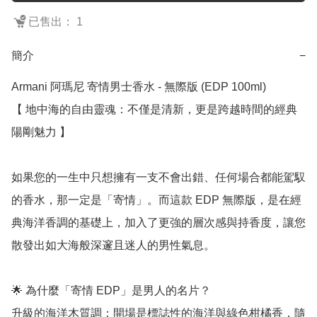
已售出： 1
簡介
−
Armani 阿瑪尼 寄情男士香水 - 無際版 (EDP 100ml)

【 地中海的自由靈魂：不僅是清新，更是跨越時間的經典
陽剛魅力 】

如果您的一生中只想擁有一支不會出錯、任何場合都能駕馭
的香水，那一定是「寄情」。而這款 EDP 無際版，是在經
典海洋香調的基礎上，加入了更強的層次感與持香度，讓您
散發出如大海般深邃且迷人的男性氣息。

🌟 為什麼「寄情 EDP」是男人的名片？

升級的海洋木質調：開場是標誌性的海洋與綠色柑橘香，隨