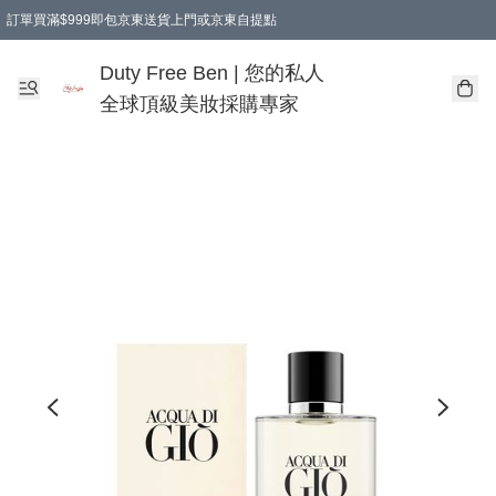
訂單買滿$999即包京東送貨上門或京東自提點
Duty Free Ben | 您的私人
全球頂級美妝採購專家