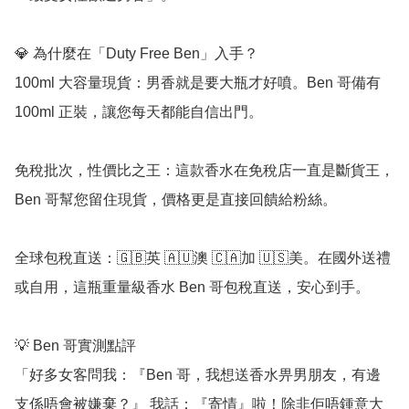
💎 為什麼在「Duty Free Ben」入手？

100ml 大容量現貨：男香就是要大瓶才好噴。Ben 哥備有 
100ml 正裝，讓您每天都能自信出門。

免稅批次，性價比之王：這款香水在免稅店一直是斷貨王，
Ben 哥幫您留住現貨，價格更是直接回饋給粉絲。

全球包稅直送：🇬🇧英 🇦🇺澳 🇨🇦加 🇺🇸美。在國外送禮
或自用，這瓶重量級香水 Ben 哥包稅直送，安心到手。

💡 Ben 哥實測點評

「好多女客問我：『Ben 哥，我想送香水畀男朋友，有邊
支係唔會被嫌棄？』 我話：『寄情』啦！除非佢唔鍾意大