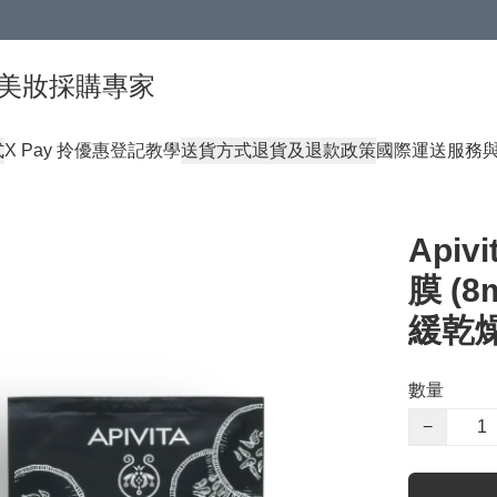
球頂級美妝採購專家
式
X Pay 拎優惠登記教學
送貨方式
退貨及退款政策
國際運送服務
Api
膜 (8
緩乾
數量
−