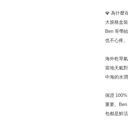
💎 為什麼在
大規格盒裝
Ben 哥
也不心疼。

海外乾旱氣候
當地天氣對
中海的水潤
保證 100
重要。Be
包都是鮮活