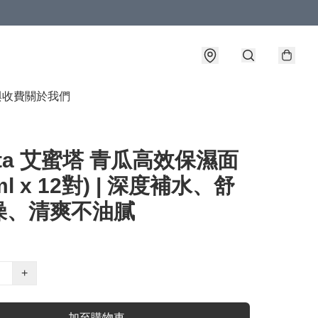
與收費
關於我們
vita 艾蜜塔 青瓜高效保濕面
ml x 12對) | 深度補水、舒
燥、清爽不油膩
+
加至購物車