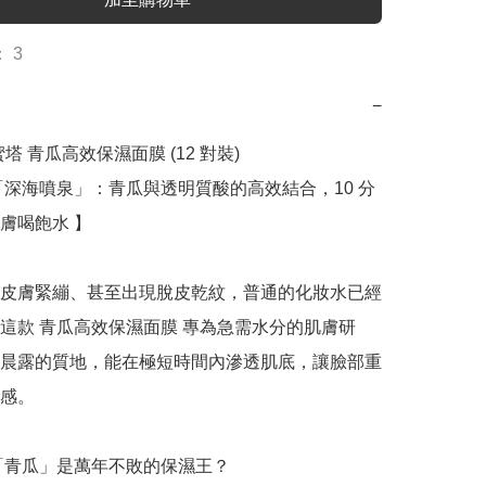
 3
−
 艾蜜塔 青瓜高效保濕面膜 (12 對裝)

「深海噴泉」：青瓜與透明質酸的高效結合，10 分
膚喝飽水 】

皮膚緊繃、甚至出現脫皮乾紋，普通的化妝水已經
這款 青瓜高效保濕面膜 專為急需水分的肌膚研
晨露的質地，能在極短時間內滲透肌底，讓臉部重
感。

麼「青瓜」是萬年不敗的保濕王？
