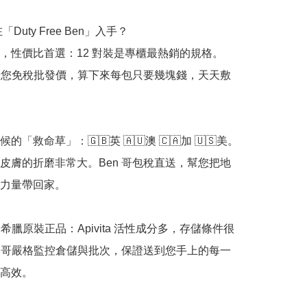
「Duty Free Ben」入手？

，性價比首選：12 對裝是專櫃最熱銷的規格。
帶給您免稅批發價，算下來每包只要幾塊錢，天天敷
的「救命草」：🇬🇧英 🇦🇺澳 🇨🇦加 🇺🇸美。
皮膚的折磨非常大。Ben 哥包稅直送，幫您把地
力量帶回家。

% 希臘原裝正品：Apivita 活性成分多，存儲條件很
n 哥嚴格監控倉儲與批次，保證送到您手上的每一
高效。
