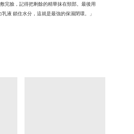
敷完臉，記得把剩餘的精華抹在頸部。最後用 
s 彈力乳液 鎖住水分，這就是最強的保濕閉環。」