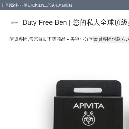
訂單買滿$999即包京東送貨上門或京東自提點
Duty Free Ben | 您的私人全
清貨專區,售完自動下架
商品
美容小分享
會員專區
付款方