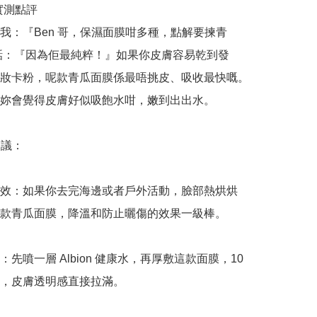
哥實測點評

我：『Ben 哥，保濕面膜咁多種，點解要揀青
話：『因為佢最純粹！』如果你皮膚容易乾到發
妝卡粉，呢款青瓜面膜係最唔挑皮、吸收最快嘅。
妳會覺得皮膚好似吸飽水咁，嫩到出出水。

議：

效：如果你去完海邊或者戶外活動，臉部熱烘烘
款青瓜面膜，降溫和防止曬傷的效果一級棒。

先噴一層 Albion 健康水，再厚敷這款面膜，10 
，皮膚透明感直接拉滿。
