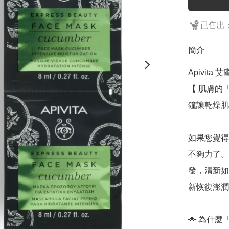
已售出：
簡介
Apivita
【 肌膚的
鐘讓乾燥肌
如果您覺得
不夠力了。
發，清新如
新恢復澎潤
🌟 為什