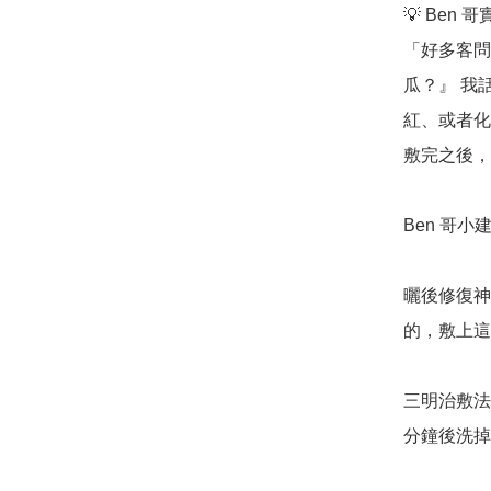
💡 Ben 
「好多客問
瓜？』 我
紅、或者化
敷完之後，
Ben 哥小建
曬後修復神
的，敷上這
三明治敷法：
分鐘後洗掉