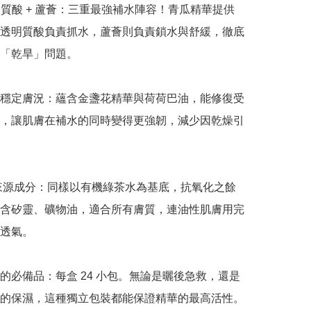
透明質酸 + 蘆薈：三重最強補水陣容！青瓜精華提供
透明質酸負責抓水，蘆薈則負責鎖水與舒緩，徹底
「乾旱」問題。

穩定膚況：蘊含金盞花精華與荷荷巴油，能修復受
，讓肌膚在補水的同時變得更強韌，減少因乾燥引
然來源成分：同樣以有機綠茶水為基底，抗氧化之餘
含矽靈、礦物油，適合所有膚質，連油性肌膚用完
透氣。

的必備品：每盒 24 小包。無論是曬後急救，還是
的保濕，這種獨立包裝都能保證精華的最高活性。
