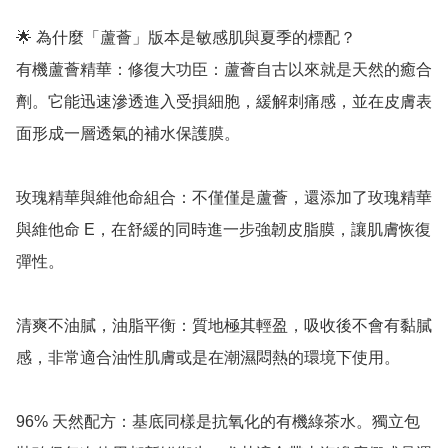
🌟 為什麼「蘆薈」版本是敏感肌與夏季的標配？

有機蘆薈精華：修復大功臣：蘆薈自古以來就是天然的癒合
劑。它能迅速滲透進入受損細胞，緩解刺痛感，並在皮膚表
面形成一層透氣的補水保護膜。

玫瑰精華與維他命組合：不僅僅是蘆薈，還添加了玫瑰精華
與維他命 E，在舒緩的同時進一步強韌皮脂膜，讓肌膚恢復
彈性。

清爽不油膩，油脂平衡：質地極其輕盈，吸收後不會有黏膩
感，非常適合油性肌膚或是在潮濕悶熱的環境下使用。

96% 天然配方：基底同樣是抗氧化的有機綠茶水。獨立包