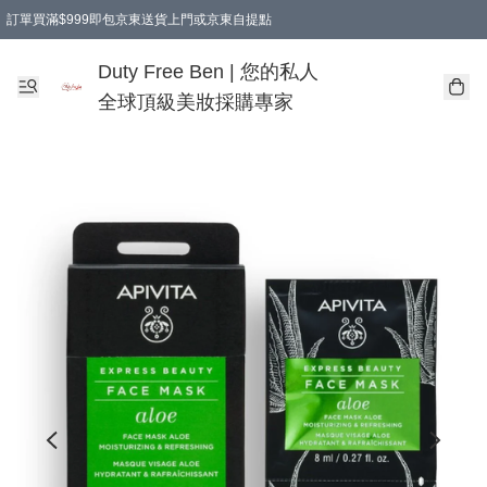
訂單買滿$999即包京東送貨上門或京東自提點
Duty Free Ben | 您的私人
全球頂級美妝採購專家