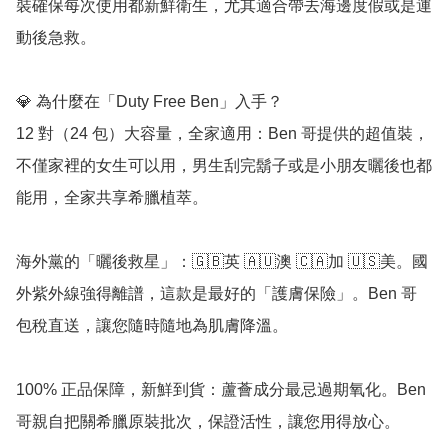
裝確保每次使用都新鮮衛生，尤其適合帶去海邊度假或是運
動後急救。

💎 為什麼在「Duty Free Ben」入手？

12 對（24 包）大容量，全家適用：Ben 哥提供的超值裝，
不僅家裡的女生可以用，男生刮完鬍子或是小朋友曬後也都
能用，全家共享希臘植萃。

海外黨的「曬後救星」：🇬🇧英 🇦🇺澳 🇨🇦加 🇺🇸美。國
外紫外線強得離譜，這款是最好的「護膚保險」。Ben 哥
包稅直送，讓您隨時隨地為肌膚降溫。

100% 正品保障，新鮮到貨：蘆薈成分最忌過期氧化。Ben 
哥親自把關希臘原裝批次，保證活性，讓您用得放心。
