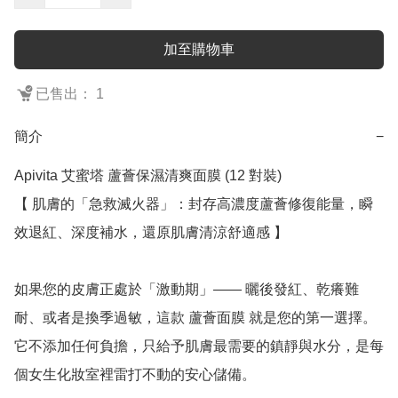
加至購物車
已售出： 1
簡介
−
Apivita 艾蜜塔 蘆薈保濕清爽面膜 (12 對裝)

【 肌膚的「急救滅火器」：封存高濃度蘆薈修復能量，瞬
效退紅、深度補水，還原肌膚清涼舒適感 】

如果您的皮膚正處於「激動期」—— 曬後發紅、乾癢難
耐、或者是換季過敏，這款 蘆薈面膜 就是您的第一選擇。
它不添加任何負擔，只給予肌膚最需要的鎮靜與水分，是每
個女生化妝室裡雷打不動的安心儲備。
