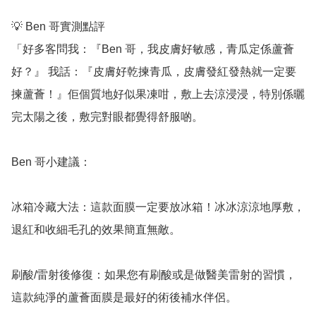
💡 Ben 哥實測點評

「好多客問我：『Ben 哥，我皮膚好敏感，青瓜定係蘆薈
好？』 我話：『皮膚好乾揀青瓜，皮膚發紅發熱就一定要
揀蘆薈！』佢個質地好似果凍咁，敷上去涼浸浸，特別係曬
完太陽之後，敷完對眼都覺得舒服啲。

Ben 哥小建議：

冰箱冷藏大法：這款面膜一定要放冰箱！冰冰涼涼地厚敷，
退紅和收細毛孔的效果簡直無敵。

刷酸/雷射後修復：如果您有刷酸或是做醫美雷射的習慣，
這款純淨的蘆薈面膜是最好的術後補水伴侶。
