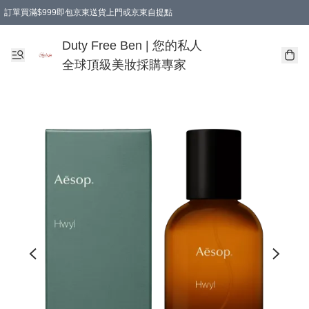
訂單買滿$999即包京東送貨上門或京東自提點
Duty Free Ben | 您的私人
全球頂級美妝採購專家