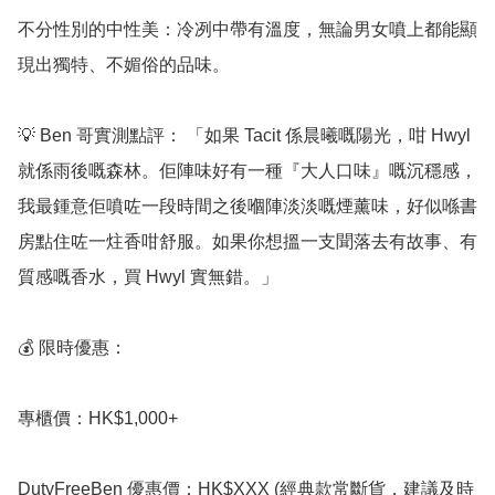
不分性別的中性美：冷冽中帶有溫度，無論男女噴上都能顯
現出獨特、不媚俗的品味。

💡 Ben 哥實測點評： 「如果 Tacit 係晨曦嘅陽光，咁 Hwyl 
就係雨後嘅森林。佢陣味好有一種『大人口味』嘅沉穩感，
我最鍾意佢噴咗一段時間之後嗰陣淡淡嘅煙薰味，好似喺書
房點住咗一炷香咁舒服。如果你想搵一支聞落去有故事、有
質感嘅香水，買 Hwyl 實無錯。」

💰 限時優惠：

專櫃價：HK$1,000+

DutyFreeBen 優惠價：HK$XXX (經典款常斷貨，建議及時