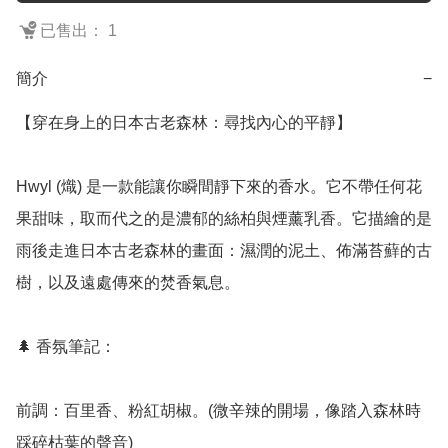
已售出： 1
簡介
−
【穿在身上的日本古老森林：尋找內心的平靜】

Hwyl (熾) 是一款能讓你瞬間靜下來的香水。它不帶任何花
果甜味，取而代之的是濃郁的絲柏與煙薰乳香。它描繪的是
雨後走進日本古老森林的畫面：濕潤的泥土、佈滿苔蘚的古
樹，以及遠處傳來的焚香氣息。

🌲 香氛筆記：

前調：百里香、粉紅胡椒。(微辛辣的開場，像踏入森林時
踩碎枯葉的聲音)
