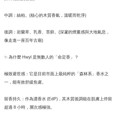
中調：絲柏。(核心的木質香氣，溫暖而乾淨)

後調：岩蘭草、乳香、苔蘚。(深邃的煙薰感與大地氣息，
像走進一座百年古廟)

✨ 為什麼 Hwyl 是無數人的「命定香」？

極致避世感：它是目前市面上最純粹的「森林系」香水之
一，能有效舒緩焦慮。

留香持久：作為濃香水 (EdP)，其木質後調能在肌膚上停留
超過 8 小時，層次感極強。
