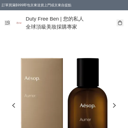
訂單買滿$999即包京東送貨上門或京東自提點
Duty Free Ben | 您的私人
全球頂級美妝採購專家