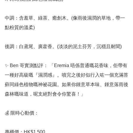
中調：含羞草、綠茶、癒創木。(像雨後濕潤的草地，帶一
點粉質的溫柔)

後調：白鳶尾、廣藿香。(淡淡的泥土芬芳，沉穩且耐聞)

✨ Ben 哥實測點評： 「Eremia 唔係普通嘅花香味，佢帶有
一種好高級嘅『濕潤感』。噴完之後好似行入咗一個充滿苔
蘚同綠色植物嘅神祕花園。如果你鍾意草本味、鍾意落雨後
森林嘅味道，呢支絕對會令你驚喜！」

💰 限時心動價：

專櫃價：HK$1,500
