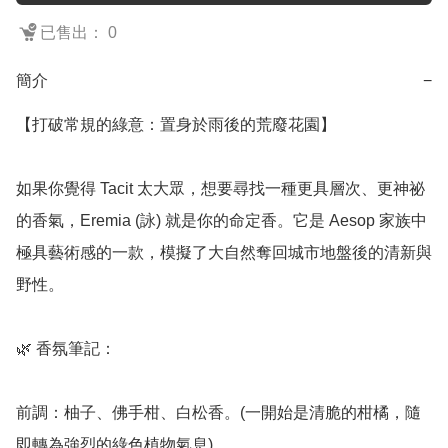
已售出： 0
簡介
−
【打破常規的綠意：置身於雨後的荒廢花園】

如果你覺得 Tacit 太大眾，想要尋找一種更具層次、更神祕
的香氣，Eremia (詠) 就是你的命定香。它是 Aesop 家族中
極具藝術感的一款，模擬了大自然奪回城市地盤後的清新與
野性。

🌿 香氛筆記：

前調：柚子、佛手柑、白松香。(一開始是清脆的柑橘，隨
即轉為強烈的綠色植物氣息)
